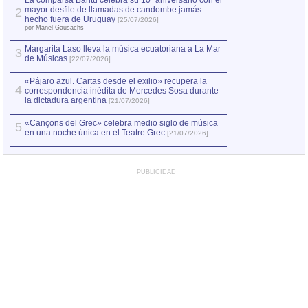
La comparsa Bantú celebra su 10º aniversario con el
mayor desfile de llamadas de candombe jamás
2
Capturan en Chile
2
hecho fuera de Uruguay
[25/07/2026]
el asesinato de Ví
por Manel Gausachs
Margarita Laso lleva la música ecuatoriana a La Mar
3
de Músicas
[22/07/2026]
«Pájaro azul. Cartas desde el exilio» recupera la
4
correspondencia inédita de Mercedes Sosa durante
la dictadura argentina
[21/07/2026]
«Cançons del Grec» celebra medio siglo de música
5
en una noche única en el Teatre Grec
[21/07/2026]
PUBLICIDAD