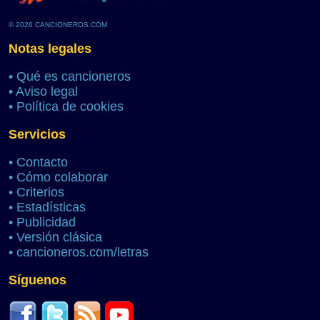
© 2026 CANCIONEROS.COM
Notas legales
•
Qué es cancioneros
•
Aviso legal
•
Política de cookies
Servicios
•
Contacto
•
Cómo colaborar
•
Criterios
•
Estadísticas
•
Publicidad
•
Versión clásica
•
cancioneros.com/letras
Síguenos