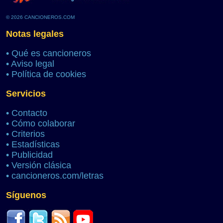
© 2026 CANCIONEROS.COM
Notas legales
•
Qué es cancioneros
•
Aviso legal
•
Política de cookies
Servicios
•
Contacto
•
Cómo colaborar
•
Criterios
•
Estadísticas
•
Publicidad
•
Versión clásica
•
cancioneros.com/letras
Síguenos