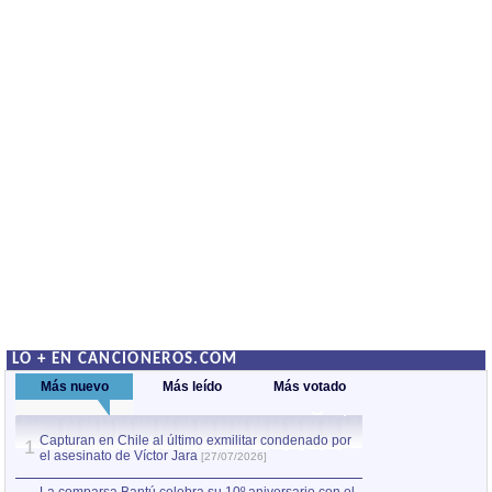
LO + EN CANCIONEROS.COM
Más nuevo
Más leído
Más votado
Capturan en Chile al último exmilitar condenado por
La comparsa Bantú
1
el asesinato de Víctor Jara
mayor desfile de
1
[27/07/2026]
hecho fuera de U
por Manel Gausachs