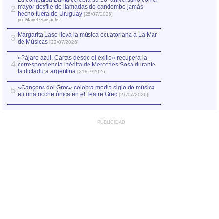
La comparsa Bantú celebra su 10º aniversario con el
mayor desfile de llamadas de candombe jamás
2
Capturan en Chile
2
hecho fuera de Uruguay
[25/07/2026]
el asesinato de Ví
por Manel Gausachs
Margarita Laso lleva la música ecuatoriana a La Mar
3
de Músicas
[22/07/2026]
«Pájaro azul. Cartas desde el exilio» recupera la
4
correspondencia inédita de Mercedes Sosa durante
la dictadura argentina
[21/07/2026]
«Cançons del Grec» celebra medio siglo de música
5
en una noche única en el Teatre Grec
[21/07/2026]
PUBLICIDAD