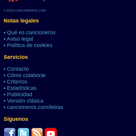
© 2026 CANCIONEROS.COM
Notas legales
•
Qué es cancioneros
•
Aviso legal
•
Política de cookies
Servicios
•
Contacto
•
Cómo colaborar
•
Criterios
•
Estadísticas
•
Publicidad
•
Versión clásica
•
cancioneros.com/letras
Síguenos