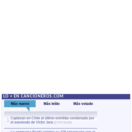
LO + EN CANCIONEROS.COM
Más nuevo
Más leído
Más votado
Capturan en Chile al último exmilitar condenado por
La comparsa Bantú
1
el asesinato de Víctor Jara
mayor desfile de
1
[27/07/2026]
hecho fuera de U
por Manel Gausachs