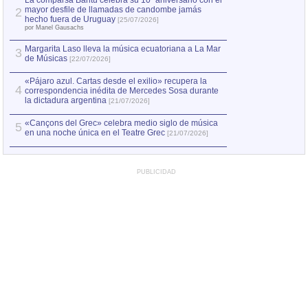
La comparsa Bantú celebra su 10º aniversario con el
mayor desfile de llamadas de candombe jamás
2
Capturan en Chile
2
hecho fuera de Uruguay
[25/07/2026]
el asesinato de Ví
por Manel Gausachs
Margarita Laso lleva la música ecuatoriana a La Mar
3
de Músicas
[22/07/2026]
«Pájaro azul. Cartas desde el exilio» recupera la
4
correspondencia inédita de Mercedes Sosa durante
la dictadura argentina
[21/07/2026]
«Cançons del Grec» celebra medio siglo de música
5
en una noche única en el Teatre Grec
[21/07/2026]
PUBLICIDAD