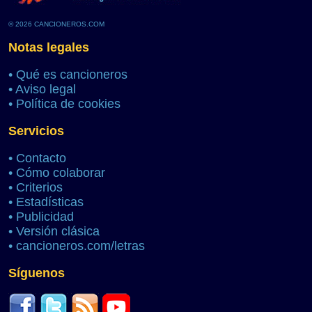
© 2026 CANCIONEROS.COM
Notas legales
•
Qué es cancioneros
•
Aviso legal
•
Política de cookies
Servicios
•
Contacto
•
Cómo colaborar
•
Criterios
•
Estadísticas
•
Publicidad
•
Versión clásica
•
cancioneros.com/letras
Síguenos