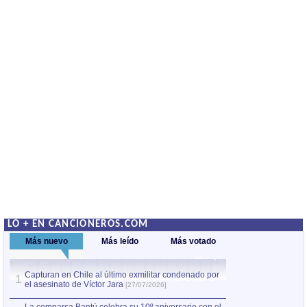
LO + EN CANCIONEROS.COM
Más nuevo
Más leído
Más votado
Capturan en Chile al último exmilitar condenado por
La comparsa Bantú
1
el asesinato de Víctor Jara
mayor desfile de
1
[27/07/2026]
hecho fuera de U
por Manel Gausachs