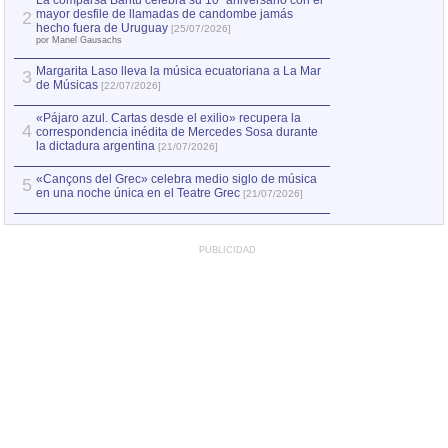
La comparsa Bantú celebra su 10º aniversario con el
mayor desfile de llamadas de candombe jamás
2
Capturan en Chile
2
hecho fuera de Uruguay
[25/07/2026]
el asesinato de Ví
por Manel Gausachs
Margarita Laso lleva la música ecuatoriana a La Mar
3
de Músicas
[22/07/2026]
«Pájaro azul. Cartas desde el exilio» recupera la
4
correspondencia inédita de Mercedes Sosa durante
la dictadura argentina
[21/07/2026]
«Cançons del Grec» celebra medio siglo de música
5
en una noche única en el Teatre Grec
[21/07/2026]
PUBLICIDAD