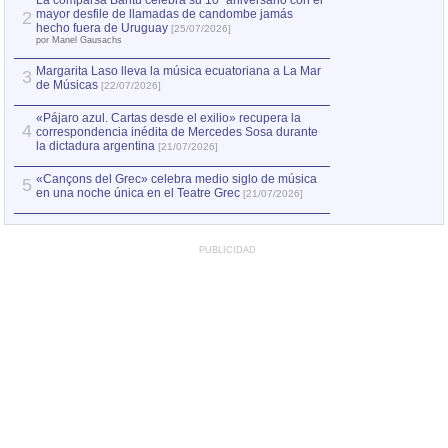
La comparsa Bantú celebra su 10º aniversario con el
mayor desfile de llamadas de candombe jamás
2
Capturan en Chile
2
hecho fuera de Uruguay
[25/07/2026]
el asesinato de Ví
por Manel Gausachs
Margarita Laso lleva la música ecuatoriana a La Mar
3
de Músicas
[22/07/2026]
«Pájaro azul. Cartas desde el exilio» recupera la
4
correspondencia inédita de Mercedes Sosa durante
la dictadura argentina
[21/07/2026]
«Cançons del Grec» celebra medio siglo de música
5
en una noche única en el Teatre Grec
[21/07/2026]
PUBLICIDAD