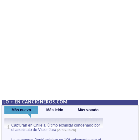
LO + EN CANCIONEROS.COM
Más nuevo
Más leído
Más votado
Capturan en Chile al último exmilitar condenado por
La comparsa Bantú
1
el asesinato de Víctor Jara
mayor desfile de
1
[27/07/2026]
hecho fuera de U
por Manel Gausachs