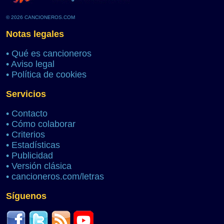
© 2026 CANCIONEROS.COM
Notas legales
•
Qué es cancioneros
•
Aviso legal
•
Política de cookies
Servicios
•
Contacto
•
Cómo colaborar
•
Criterios
•
Estadísticas
•
Publicidad
•
Versión clásica
•
cancioneros.com/letras
Síguenos