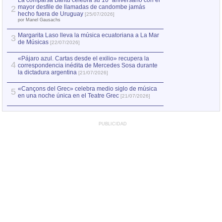
La comparsa Bantú celebra su 10º aniversario con el
mayor desfile de llamadas de candombe jamás
2
Capturan en Chile
2
hecho fuera de Uruguay
[25/07/2026]
el asesinato de Ví
por Manel Gausachs
Margarita Laso lleva la música ecuatoriana a La Mar
3
de Músicas
[22/07/2026]
«Pájaro azul. Cartas desde el exilio» recupera la
4
correspondencia inédita de Mercedes Sosa durante
la dictadura argentina
[21/07/2026]
«Cançons del Grec» celebra medio siglo de música
5
en una noche única en el Teatre Grec
[21/07/2026]
PUBLICIDAD