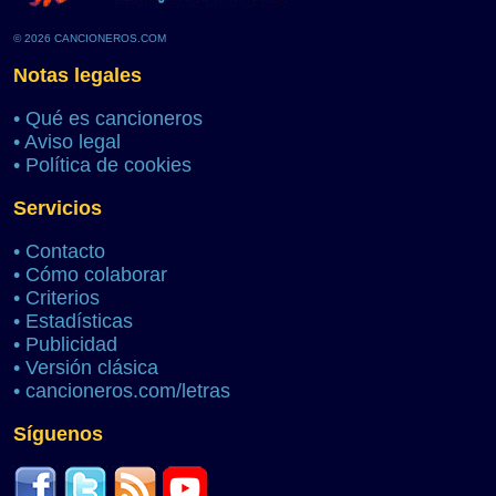
© 2026 CANCIONEROS.COM
Notas legales
•
Qué es cancioneros
•
Aviso legal
•
Política de cookies
Servicios
•
Contacto
•
Cómo colaborar
•
Criterios
•
Estadísticas
•
Publicidad
•
Versión clásica
•
cancioneros.com/letras
Síguenos