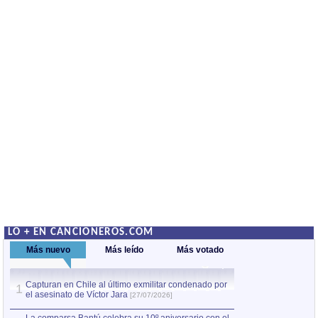
LO + EN CANCIONEROS.COM
Más nuevo
Más leído
Más votado
Capturan en Chile al último exmilitar condenado por
La comparsa Bantú
1
el asesinato de Víctor Jara
mayor desfile de
1
[27/07/2026]
hecho fuera de U
por Manel Gausachs