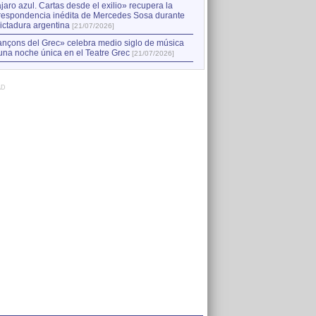
jaro azul. Cartas desde el exilio» recupera la
respondencia inédita de Mercedes Sosa durante
dictadura argentina
[21/07/2026]
nçons del Grec» celebra medio siglo de música
una noche única en el Teatre Grec
[21/07/2026]
AD