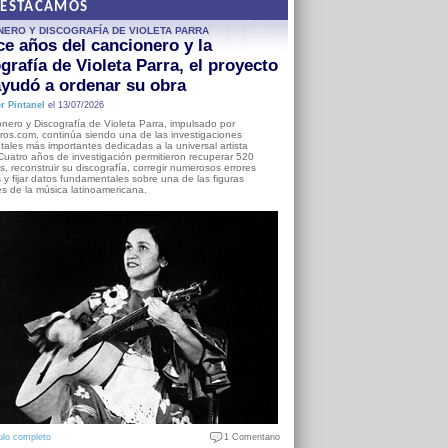
DESTACAMOS
NERO Y DISCOGRAFÍA DE VIOLETA PARRA
e años del cancionero y la
grafía de Violeta Parra, el proyecto
yudó a ordenar su obra
r Pintanel
el 13/07/2026
nero y Discografía de Violeta Parra, impulsado por
ros.com, continúa siendo una de las investigaciones
ales más importantes dedicadas a la universal artista
Cuatro años de investigación permitieron recuperar 520
, reconstruir su discografía, corregir numerosos errores
s y fijar datos fundamentales sobre una de las figuras
es de la música latinoamericana.
ulo completo
1 Comentario