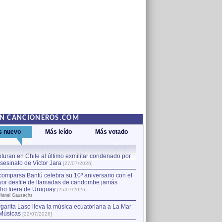
EN CANCIONEROS.COM
s nuevo
Más leído
Más votado
turan en Chile al último exmilitar condenado por
La comparsa Bantú celebra s
asesinato de Víctor Jara
mayor desfile de llamadas
1
[27/07/2026]
hecho fuera de Uruguay
[25
comparsa Bantú celebra su 10º aniversario con el
por Manel Gausachs
or desfile de llamadas de candombe jamás
Capturan en Chile al último
2
ho fuera de Uruguay
[25/07/2026]
el asesinato de Víctor Jara
[
Manel Gausachs
garita Laso lleva la música ecuatoriana a La Mar
Músicas
[22/07/2026]