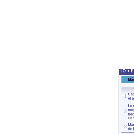
LO + 
Má
Cap
1
el 
La 
may
2
hec
por 
Mar
3
de 