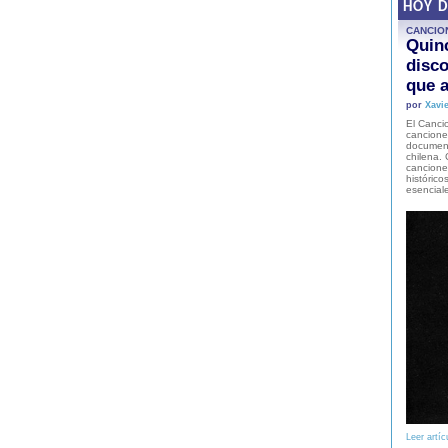
HOY 
CANCIO
Quinc
disco
que a
por
Xavie
El Cancio
cancione
document
chilena. 
canciones
histórico
esencial
Leer artíc