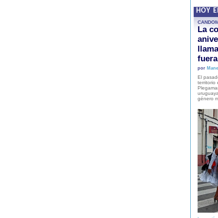
HOY 
CANDO
La co
anive
llam
fuer
por
Mane
El pasad
territori
Plegaman
uruguaya
género m