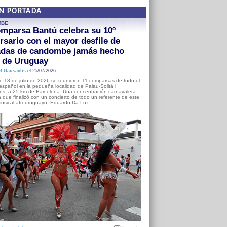
EN PORTADA
MBE
mparsa Bantú celebra su 10º
rsario con el mayor desfile de
adas de candombe jamás hecho
a de Uruguay
l Gausachs
el 25/07/2026
o 18 de julio de 2026 se reunieron 11 comparsas de todo el
o español en la pequeña localidad de Palau-Solità i
s, a 25 km de Barcelona. Una concentración carnavalera
 que finalizó con un concierto de todo un referente de este
usical afrouruguayo, Eduardo Da Luz.