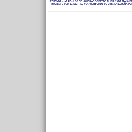
PORTADA > ARTÍCULOS RELACIONADOS DESDE EL DÍA 19 DE MAYO DE
«BUENA FE SUSPENDE TRES CONCIERTOS DE SU GIRA EN ESPAÑA PO