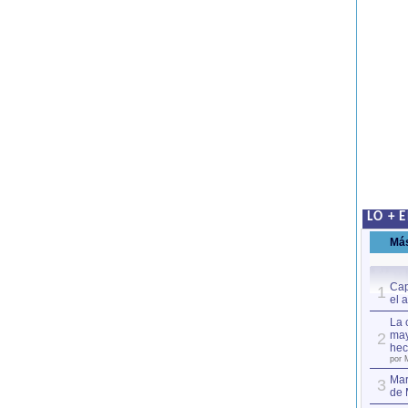
LO + 
Má
Cap
1
el 
La 
may
2
hec
por 
Mar
3
de 