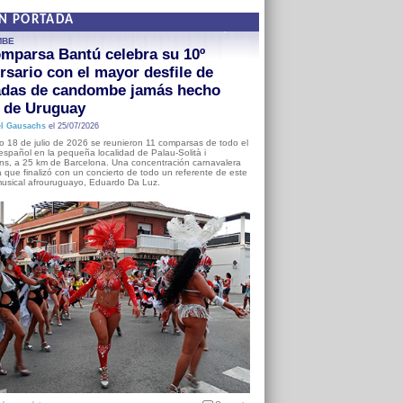
EN PORTADA
MBE
mparsa Bantú celebra su 10º
rsario con el mayor desfile de
adas de candombe jamás hecho
a de Uruguay
l Gausachs
el 25/07/2026
o 18 de julio de 2026 se reunieron 11 comparsas de todo el
o español en la pequeña localidad de Palau-Solità i
s, a 25 km de Barcelona. Una concentración carnavalera
 que finalizó con un concierto de todo un referente de este
usical afrouruguayo, Eduardo Da Luz.