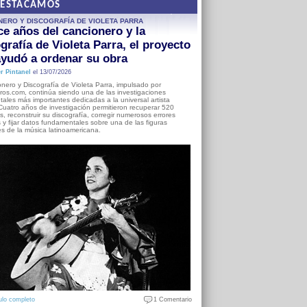
DESTACAMOS
NERO Y DISCOGRAFÍA DE VIOLETA PARRA
e años del cancionero y la
grafía de Violeta Parra, el proyecto
yudó a ordenar su obra
r Pintanel
el 13/07/2026
nero y Discografía de Violeta Parra, impulsado por
ros.com, continúa siendo una de las investigaciones
ales más importantes dedicadas a la universal artista
Cuatro años de investigación permitieron recuperar 520
, reconstruir su discografía, corregir numerosos errores
s y fijar datos fundamentales sobre una de las figuras
es de la música latinoamericana.
ulo completo
1 Comentario