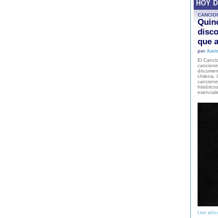
HOY 
CANCIO
Quinc
disco
que a
por
Xavie
El Cancio
cancione
document
chilena. 
canciones
histórico
esencial
Leer artíc