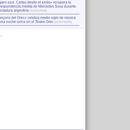
jaro azul. Cartas desde el exilio» recupera la
respondencia inédita de Mercedes Sosa durante
dictadura argentina
[21/07/2026]
nçons del Grec» celebra medio siglo de música
una noche única en el Teatre Grec
[21/07/2026]
AD