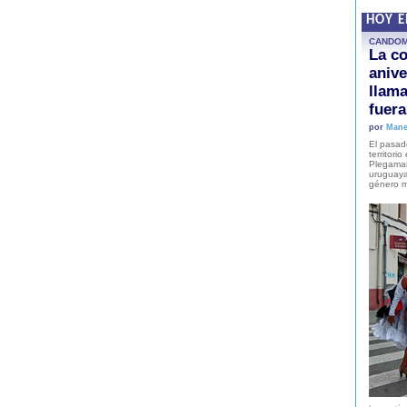
HOY 
CANDO
La co
anive
llam
fuer
por
Mane
El pasad
territori
Plegaman
uruguaya
género m