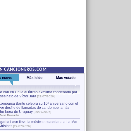
EN CANCIONEROS.COM
s nuevo
Más leído
Más votado
turan en Chile al último exmilitar condenado por
La comparsa Bantú celebra s
asesinato de Víctor Jara
mayor desfile de llamadas
1
[27/07/2026]
hecho fuera de Uruguay
[25
comparsa Bantú celebra su 10º aniversario con el
por Manel Gausachs
or desfile de llamadas de candombe jamás
Capturan en Chile al último
2
ho fuera de Uruguay
[25/07/2026]
el asesinato de Víctor Jara
[
Manel Gausachs
garita Laso lleva la música ecuatoriana a La Mar
Margarita Laso lleva la mús
3
Músicas
de Músicas
[22/07/2026]
[22/07/2026]