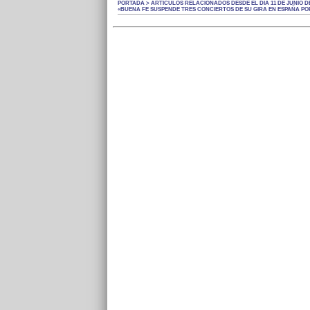
PORTADA > ARTÍCULOS RELACIONADOS DESDE EL DÍA 11 DE JUNIO DE
«BUENA FE SUSPENDE TRES CONCIERTOS DE SU GIRA EN ESPAÑA PO