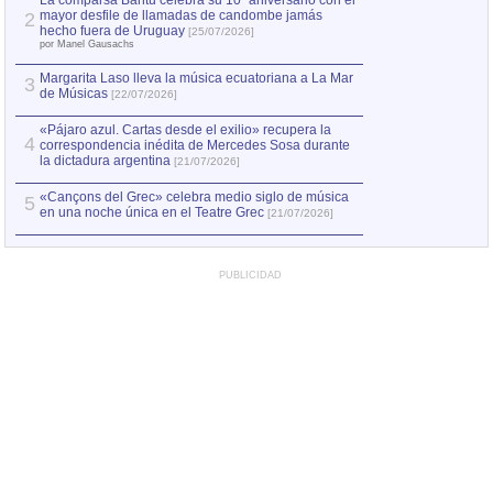
La comparsa Bantú celebra su 10º aniversario con el
mayor desfile de llamadas de candombe jamás
2
Capturan en Chile
2
hecho fuera de Uruguay
[25/07/2026]
el asesinato de Ví
por Manel Gausachs
Margarita Laso lleva la música ecuatoriana a La Mar
Margarita Laso ll
3
3
de Músicas
de Músicas
[22/07/2026]
[22/07
«Pájaro azul. Cartas desde el exilio» recupera la
4
correspondencia inédita de Mercedes Sosa durante
la dictadura argentina
[21/07/2026]
«Cançons del Grec» celebra medio siglo de música
5
en una noche única en el Teatre Grec
[21/07/2026]
PUBLICIDAD