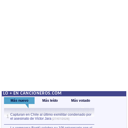
LO + EN CANCIONEROS.COM
Más nuevo
Más leído
Más votado
Capturan en Chile al último exmilitar condenado por
La comparsa Bantú
1
el asesinato de Víctor Jara
mayor desfile de
1
[27/07/2026]
hecho fuera de U
por Manel Gausachs