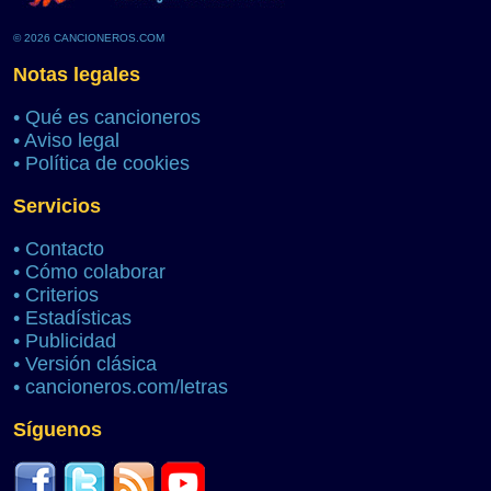
© 2026 CANCIONEROS.COM
Notas legales
•
Qué es cancioneros
•
Aviso legal
•
Política de cookies
Servicios
•
Contacto
•
Cómo colaborar
•
Criterios
•
Estadísticas
•
Publicidad
•
Versión clásica
•
cancioneros.com/letras
Síguenos