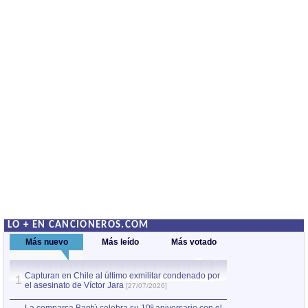
LO + EN CANCIONEROS.COM
Más nuevo
Más leído
Más votado
Capturan en Chile al último exmilitar condenado por
La comparsa Bantú
1
el asesinato de Víctor Jara
mayor desfile de
1
[27/07/2026]
hecho fuera de U
por Manel Gausachs