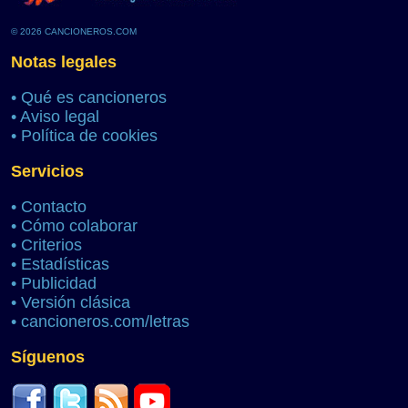
© 2026 CANCIONEROS.COM
Notas legales
•
Qué es cancioneros
•
Aviso legal
•
Política de cookies
Servicios
•
Contacto
•
Cómo colaborar
•
Criterios
•
Estadísticas
•
Publicidad
•
Versión clásica
•
cancioneros.com/letras
Síguenos