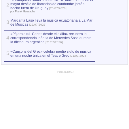
La comparsa Bantú celebra su 10º aniversario con el
mayor desfile de llamadas de candombe jamás
2
Capturan en Chile
2
hecho fuera de Uruguay
[25/07/2026]
el asesinato de Ví
por Manel Gausachs
Margarita Laso lleva la música ecuatoriana a La Mar
Margarita Laso ll
3
3
de Músicas
de Músicas
[22/07/2026]
[22/07
«Pájaro azul. Cartas desde el exilio» recupera la
4
correspondencia inédita de Mercedes Sosa durante
la dictadura argentina
[21/07/2026]
«Cançons del Grec» celebra medio siglo de música
5
en una noche única en el Teatre Grec
[21/07/2026]
PUBLICIDAD