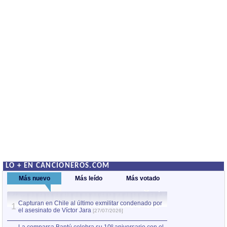
LO + EN CANCIONEROS.COM
Más nuevo
Más leído
Más votado
Capturan en Chile al último exmilitar condenado por
La comparsa Bantú
1
el asesinato de Víctor Jara
mayor desfile de
1
[27/07/2026]
hecho fuera de U
por Manel Gausachs