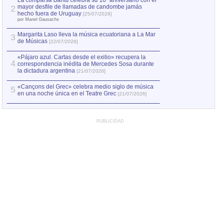
La comparsa Bantú celebra su 10º aniversario con el
mayor desfile de llamadas de candombe jamás
2
Capturan en Chile
2
hecho fuera de Uruguay
[25/07/2026]
el asesinato de Ví
por Manel Gausachs
Margarita Laso lleva la música ecuatoriana a La Mar
3
de Músicas
[22/07/2026]
«Pájaro azul. Cartas desde el exilio» recupera la
4
correspondencia inédita de Mercedes Sosa durante
la dictadura argentina
[21/07/2026]
«Cançons del Grec» celebra medio siglo de música
5
en una noche única en el Teatre Grec
[21/07/2026]
PUBLICIDAD