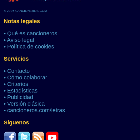
© 2026 CANCIONEROS.COM
Notas legales
•
Qué es cancioneros
•
Aviso legal
•
Política de cookies
Servicios
•
Contacto
•
Cómo colaborar
•
Criterios
•
Estadísticas
•
Publicidad
•
Versión clásica
•
cancioneros.com/letras
Síguenos