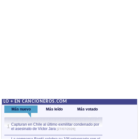
LO + EN CANCIONEROS.COM
Más nuevo
Más leído
Más votado
Capturan en Chile al último exmilitar condenado por
La comparsa Bantú
1
el asesinato de Víctor Jara
mayor desfile de
1
[27/07/2026]
hecho fuera de U
por Manel Gausachs