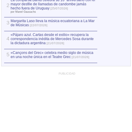
La comparsa Bantú celebra su 10º aniversario con el
mayor desfile de llamadas de candombe jamás
2
Capturan en Chile
2
hecho fuera de Uruguay
[25/07/2026]
el asesinato de Ví
por Manel Gausachs
Margarita Laso lleva la música ecuatoriana a La Mar
3
de Músicas
[22/07/2026]
«Pájaro azul. Cartas desde el exilio» recupera la
4
correspondencia inédita de Mercedes Sosa durante
la dictadura argentina
[21/07/2026]
«Cançons del Grec» celebra medio siglo de música
5
en una noche única en el Teatre Grec
[21/07/2026]
PUBLICIDAD