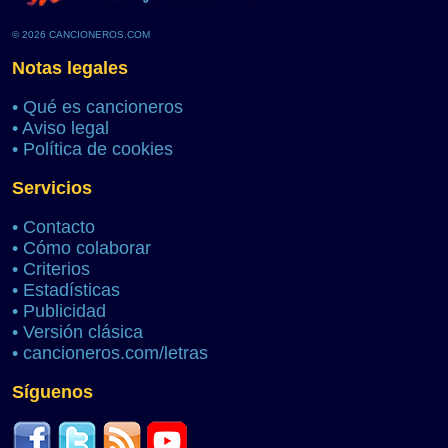
© 2026 CANCIONEROS.COM
Notas legales
•
Qué es cancioneros
•
Aviso legal
•
Política de cookies
Servicios
•
Contacto
•
Cómo colaborar
•
Criterios
•
Estadísticas
•
Publicidad
•
Versión clásica
•
cancioneros.com/letras
Síguenos