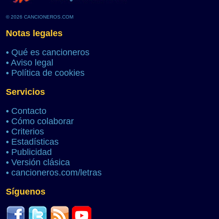
© 2026 CANCIONEROS.COM
Notas legales
•
Qué es cancioneros
•
Aviso legal
•
Política de cookies
Servicios
•
Contacto
•
Cómo colaborar
•
Criterios
•
Estadísticas
•
Publicidad
•
Versión clásica
•
cancioneros.com/letras
Síguenos