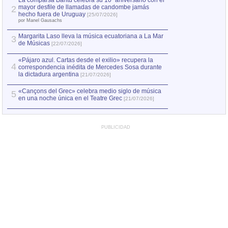
La comparsa Bantú celebra su 10º aniversario con el
mayor desfile de llamadas de candombe jamás
2
Capturan en Chile
2
hecho fuera de Uruguay
[25/07/2026]
el asesinato de Ví
por Manel Gausachs
Margarita Laso lleva la música ecuatoriana a La Mar
3
de Músicas
[22/07/2026]
«Pájaro azul. Cartas desde el exilio» recupera la
4
correspondencia inédita de Mercedes Sosa durante
la dictadura argentina
[21/07/2026]
«Cançons del Grec» celebra medio siglo de música
5
en una noche única en el Teatre Grec
[21/07/2026]
PUBLICIDAD