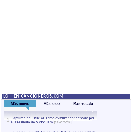
LO + EN CANCIONEROS.COM
Más nuevo
Más leído
Más votado
Capturan en Chile al último exmilitar condenado por
La comparsa Bantú
1
el asesinato de Víctor Jara
mayor desfile de
1
[27/07/2026]
hecho fuera de U
por Manel Gausachs