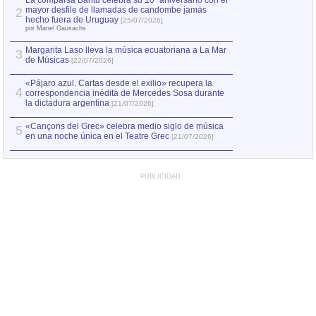
La comparsa Bantú celebra su 10º aniversario con el
mayor desfile de llamadas de candombe jamás
2
Capturan en Chile
2
hecho fuera de Uruguay
[25/07/2026]
el asesinato de Ví
por Manel Gausachs
Margarita Laso lleva la música ecuatoriana a La Mar
3
de Músicas
[22/07/2026]
«Pájaro azul. Cartas desde el exilio» recupera la
4
correspondencia inédita de Mercedes Sosa durante
la dictadura argentina
[21/07/2026]
«Cançons del Grec» celebra medio siglo de música
5
en una noche única en el Teatre Grec
[21/07/2026]
PUBLICIDAD