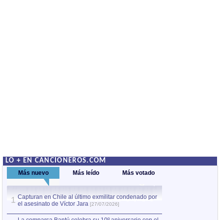
LO + EN CANCIONEROS.COM
Más nuevo
Más leído
Más votado
Capturan en Chile al último exmilitar condenado por
La comparsa Bantú
1
el asesinato de Víctor Jara
mayor desfile de
1
[27/07/2026]
hecho fuera de U
por Manel Gausachs