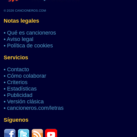
© 2026 CANCIONEROS.COM
Notas legales
•
Qué es cancioneros
•
Aviso legal
•
Política de cookies
Servicios
•
Contacto
•
Cómo colaborar
•
Criterios
•
Estadísticas
•
Publicidad
•
Versión clásica
•
cancioneros.com/letras
Síguenos