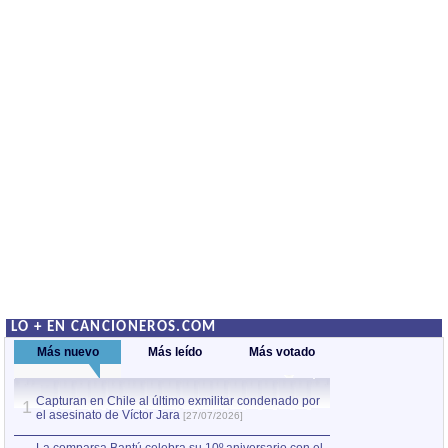
LO + EN CANCIONEROS.COM
Más nuevo
Más leído
Más votado
Capturan en Chile al último exmilitar condenado por
La comparsa Bantú
1
el asesinato de Víctor Jara
mayor desfile de
1
[27/07/2026]
hecho fuera de U
por Manel Gausachs