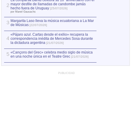
La comparsa Bantú celebra su 10º aniversario con el
mayor desfile de llamadas de candombe jamás
2
Capturan en Chile
2
hecho fuera de Uruguay
[25/07/2026]
el asesinato de Ví
por Manel Gausachs
Margarita Laso lleva la música ecuatoriana a La Mar
Margarita Laso ll
3
3
de Músicas
de Músicas
[22/07/2026]
[22/07
«Pájaro azul. Cartas desde el exilio» recupera la
4
correspondencia inédita de Mercedes Sosa durante
la dictadura argentina
[21/07/2026]
«Cançons del Grec» celebra medio siglo de música
5
en una noche única en el Teatre Grec
[21/07/2026]
PUBLICIDAD