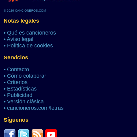
© 2026 CANCIONEROS.COM
Notas legales
•
Qué es cancioneros
•
Aviso legal
•
Política de cookies
Servicios
•
Contacto
•
Cómo colaborar
•
Criterios
•
Estadísticas
•
Publicidad
•
Versión clásica
•
cancioneros.com/letras
Síguenos