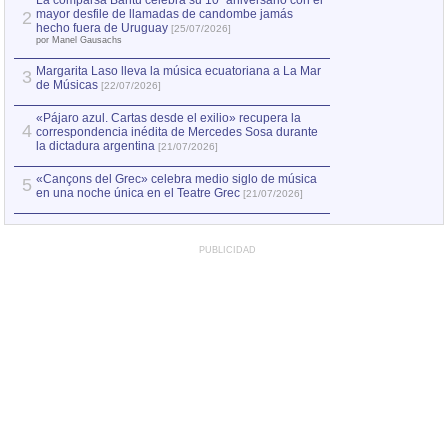
La comparsa Bantú celebra su 10º aniversario con el
mayor desfile de llamadas de candombe jamás
2
hecho fuera de Uruguay
[25/07/2026]
por Manel Gausachs
Margarita Laso lleva la música ecuatoriana a La Mar
3
de Músicas
[22/07/2026]
«Pájaro azul. Cartas desde el exilio» recupera la
4
correspondencia inédita de Mercedes Sosa durante
la dictadura argentina
[21/07/2026]
«Cançons del Grec» celebra medio siglo de música
5
en una noche única en el Teatre Grec
[21/07/2026]
PUBLICIDAD