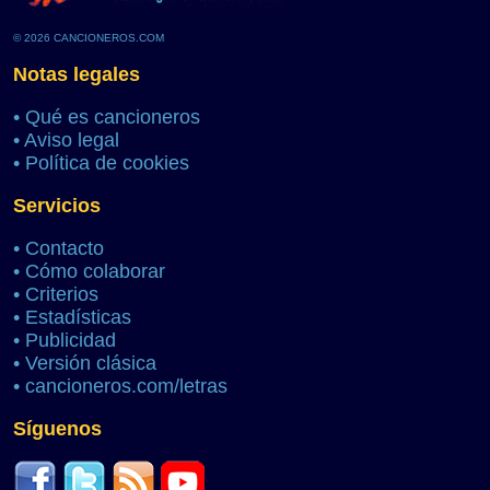
© 2026 CANCIONEROS.COM
Notas legales
•
Qué es cancioneros
•
Aviso legal
•
Política de cookies
Servicios
•
Contacto
•
Cómo colaborar
•
Criterios
•
Estadísticas
•
Publicidad
•
Versión clásica
•
cancioneros.com/letras
Síguenos