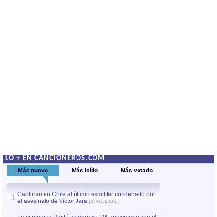
LO + EN CANCIONEROS.COM
Más nuevo
Más leído
Más votado
Capturan en Chile al último exmilitar condenado por
Capturan en Chile
1
1
el asesinato de Víctor Jara
el asesinato de Ví
[27/07/2026]