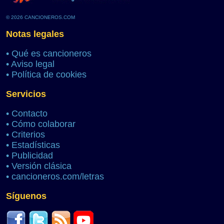
© 2026 CANCIONEROS.COM
Notas legales
•
Qué es cancioneros
•
Aviso legal
•
Política de cookies
Servicios
•
Contacto
•
Cómo colaborar
•
Criterios
•
Estadísticas
•
Publicidad
•
Versión clásica
•
cancioneros.com/letras
Síguenos