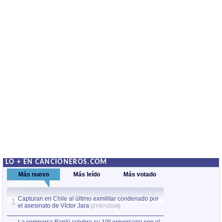
LO + EN CANCIONEROS.COM
Más nuevo
Más leído
Más votado
Capturan en Chile al último exmilitar condenado por
La comparsa Bantú
1
el asesinato de Víctor Jara
mayor desfile de
1
[27/07/2026]
hecho fuera de U
por Manel Gausachs