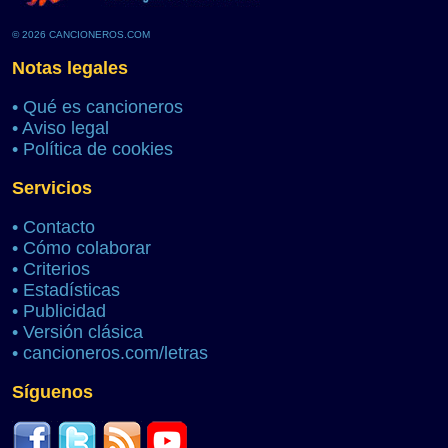
© 2026 CANCIONEROS.COM
Notas legales
•
Qué es cancioneros
•
Aviso legal
•
Política de cookies
Servicios
•
Contacto
•
Cómo colaborar
•
Criterios
•
Estadísticas
•
Publicidad
•
Versión clásica
•
cancioneros.com/letras
Síguenos