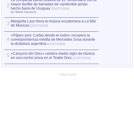
La comparsa Bantú celebra su 10º aniversario con el
mayor desfile de llamadas de candombe jamás
2
Capturan en Chile
2
hecho fuera de Uruguay
[25/07/2026]
el asesinato de Ví
por Manel Gausachs
Margarita Laso lleva la música ecuatoriana a La Mar
3
de Músicas
[22/07/2026]
«Pájaro azul. Cartas desde el exilio» recupera la
4
correspondencia inédita de Mercedes Sosa durante
la dictadura argentina
[21/07/2026]
«Cançons del Grec» celebra medio siglo de música
5
en una noche única en el Teatre Grec
[21/07/2026]
PUBLICIDAD