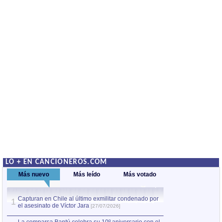
LO + EN CANCIONEROS.COM
Más nuevo
Más leído
Más votado
Capturan en Chile al último exmilitar condenado por
La comparsa Bantú
1
el asesinato de Víctor Jara
mayor desfile de
1
[27/07/2026]
hecho fuera de U
por Manel Gausachs