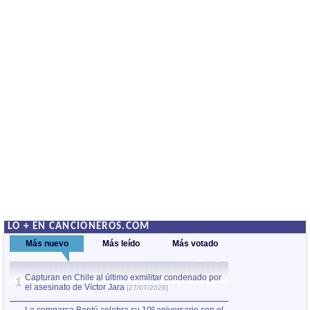
LO + EN CANCIONEROS.COM
Más nuevo
Más leído
Más votado
Capturan en Chile al último exmilitar condenado por
La comparsa Bantú
1
el asesinato de Víctor Jara
mayor desfile de
1
[27/07/2026]
hecho fuera de U
por Manel Gausachs