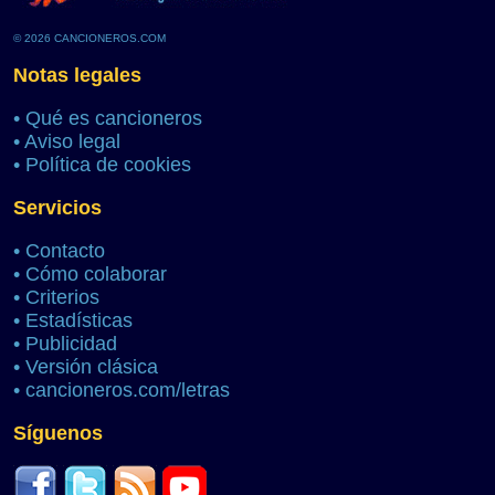
© 2026 CANCIONEROS.COM
Notas legales
•
Qué es cancioneros
•
Aviso legal
•
Política de cookies
Servicios
•
Contacto
•
Cómo colaborar
•
Criterios
•
Estadísticas
•
Publicidad
•
Versión clásica
•
cancioneros.com/letras
Síguenos