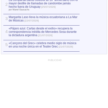
La comparsa Bantú celebra su 10º aniversario con el
mayor desfile de llamadas de candombe jamás
2
Capturan en Chile
2
hecho fuera de Uruguay
[25/07/2026]
el asesinato de Ví
por Manel Gausachs
Margarita Laso lleva la música ecuatoriana a La Mar
3
de Músicas
[22/07/2026]
«Pájaro azul. Cartas desde el exilio» recupera la
4
correspondencia inédita de Mercedes Sosa durante
la dictadura argentina
[21/07/2026]
«Cançons del Grec» celebra medio siglo de música
5
en una noche única en el Teatre Grec
[21/07/2026]
PUBLICIDAD