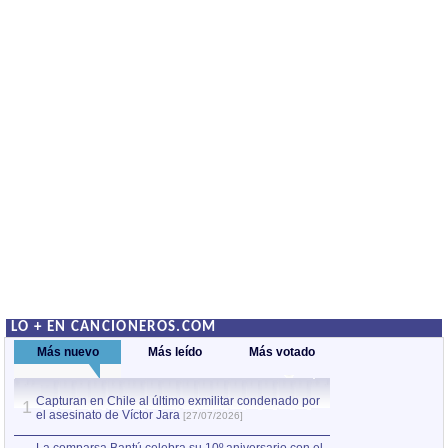
LO + EN CANCIONEROS.COM
Más nuevo
Más leído
Más votado
Capturan en Chile al último exmilitar condenado por
La comparsa Bantú
1
el asesinato de Víctor Jara
mayor desfile de
1
[27/07/2026]
hecho fuera de U
por Manel Gausachs