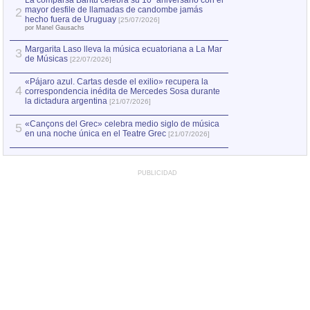
La comparsa Bantú celebra su 10º aniversario con el
mayor desfile de llamadas de candombe jamás
2
Capturan en Chile
2
hecho fuera de Uruguay
[25/07/2026]
el asesinato de Ví
por Manel Gausachs
Margarita Laso lleva la música ecuatoriana a La Mar
3
de Músicas
[22/07/2026]
«Pájaro azul. Cartas desde el exilio» recupera la
4
correspondencia inédita de Mercedes Sosa durante
la dictadura argentina
[21/07/2026]
«Cançons del Grec» celebra medio siglo de música
5
en una noche única en el Teatre Grec
[21/07/2026]
PUBLICIDAD