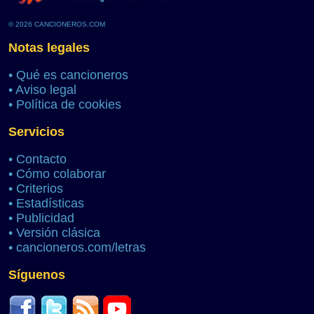
© 2026 CANCIONEROS.COM
Notas legales
•
Qué es cancioneros
•
Aviso legal
•
Política de cookies
Servicios
•
Contacto
•
Cómo colaborar
•
Criterios
•
Estadísticas
•
Publicidad
•
Versión clásica
•
cancioneros.com/letras
Síguenos