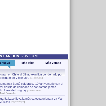
EN CANCIONEROS.COM
s nuevo
Más leído
Más votado
turan en Chile al último exmilitar condenado por
La comparsa Bantú celebra s
asesinato de Víctor Jara
mayor desfile de llamadas
1
[27/07/2026]
hecho fuera de Uruguay
[25
comparsa Bantú celebra su 10º aniversario con el
por Manel Gausachs
or desfile de llamadas de candombe jamás
Capturan en Chile al último
2
ho fuera de Uruguay
[25/07/2026]
el asesinato de Víctor Jara
[
Manel Gausachs
garita Laso lleva la música ecuatoriana a La Mar
Músicas
[22/07/2026]