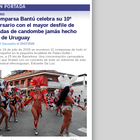
EN PORTADA
MBE
mparsa Bantú celebra su 10º
rsario con el mayor desfile de
adas de candombe jamás hecho
a de Uruguay
l Gausachs
el 25/07/2026
o 18 de julio de 2026 se reunieron 11 comparsas de todo el
o español en la pequeña localidad de Palau-Solità i
s, a 25 km de Barcelona. Una concentración carnavalera
 que finalizó con un concierto de todo un referente de este
usical afrouruguayo, Eduardo Da Luz.