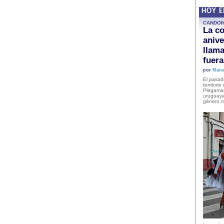
HOY 
CANDO
La co
anive
llam
fuer
por
Mane
El pasad
territori
Plegaman
uruguaya
género m