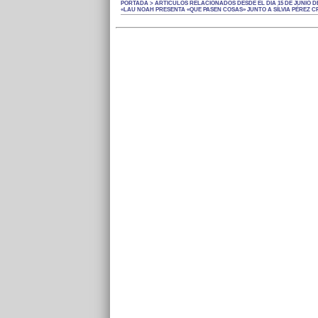
PORTADA > ARTÍCULOS RELACIONADOS DESDE EL DÍA 15 DE JUNIO DE
«LAU NOAH PRESENTA «QUE PASEN COSAS» JUNTO A SÍLVIA PÉREZ C