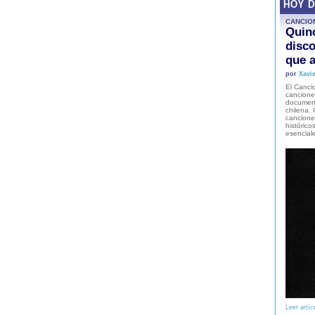
HOY 
CANCIO
Quinc
disco
que a
por
Xavie
El Cancio
cancione
document
chilena. 
canciones
histórico
esencial
Leer artíc