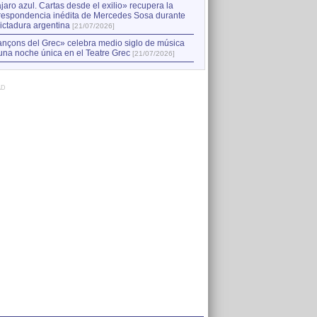
jaro azul. Cartas desde el exilio» recupera la
respondencia inédita de Mercedes Sosa durante
dictadura argentina
[21/07/2026]
nçons del Grec» celebra medio siglo de música
una noche única en el Teatre Grec
[21/07/2026]
AD