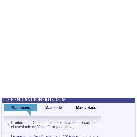
LO + EN CANCIONEROS.COM
Más nuevo
Más leído
Más votado
Capturan en Chile al último exmilitar condenado por
Capturan en Chile
1
1
el asesinato de Víctor Jara
el asesinato de Ví
[27/07/2026]