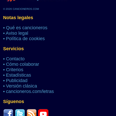
© 2026 CANCIONEROS.COM
Notas legales
•
Qué es cancioneros
•
Aviso legal
•
Política de cookies
Servicios
•
Contacto
•
Cómo colaborar
•
Criterios
•
Estadísticas
•
Publicidad
•
Versión clásica
•
cancioneros.com/letras
Síguenos