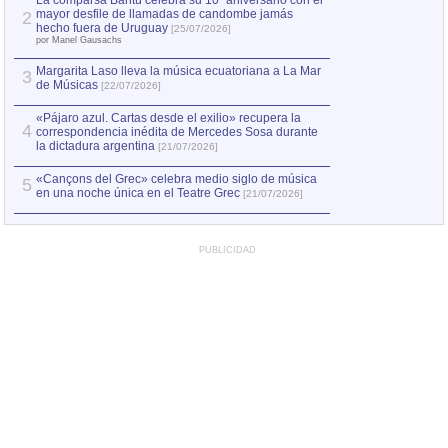
La comparsa Bantú celebra su 10º aniversario con el
mayor desfile de llamadas de candombe jamás
2
hecho fuera de Uruguay
[25/07/2026]
por Manel Gausachs
Margarita Laso lleva la música ecuatoriana a La Mar
3
de Músicas
[22/07/2026]
«Pájaro azul. Cartas desde el exilio» recupera la
4
correspondencia inédita de Mercedes Sosa durante
la dictadura argentina
[21/07/2026]
«Cançons del Grec» celebra medio siglo de música
5
en una noche única en el Teatre Grec
[21/07/2026]
PUBLICIDAD