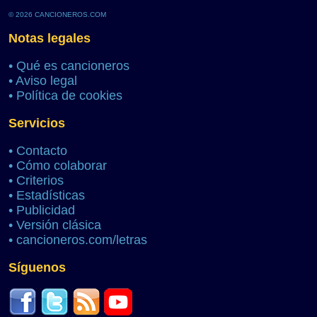
© 2026 CANCIONEROS.COM
Notas legales
•
Qué es cancioneros
•
Aviso legal
•
Política de cookies
Servicios
•
Contacto
•
Cómo colaborar
•
Criterios
•
Estadísticas
•
Publicidad
•
Versión clásica
•
cancioneros.com/letras
Síguenos