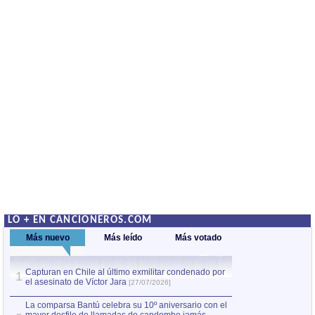
LO + EN CANCIONEROS.COM
Más nuevo
Más leído
Más votado
Capturan en Chile al último exmilitar condenado por
La comparsa Bantú
1
el asesinato de Víctor Jara
mayor desfile de
1
[27/07/2026]
hecho fuera de U
por Manel Gausachs
La comparsa Bantú celebra su 10º aniversario con el