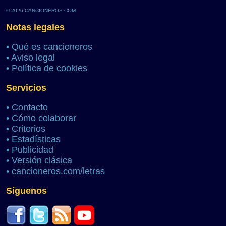
© 2026 CANCIONEROS.COM
Notas legales
•
Qué es cancioneros
•
Aviso legal
•
Política de cookies
Servicios
•
Contacto
•
Cómo colaborar
•
Criterios
•
Estadísticas
•
Publicidad
•
Versión clásica
•
cancioneros.com/letras
Síguenos