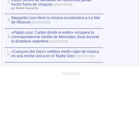
mayor desfile de llamadas de candombe jamás
2
hecho fuera de Uruguay
[25/07/2026]
por Manel Gausachs
Margarita Laso lleva la música ecuatoriana a La Mar
3
de Músicas
[22/07/2026]
«Pájaro azul. Cartas desde el exilio» recupera la
4
correspondencia inédita de Mercedes Sosa durante
la dictadura argentina
[21/07/2026]
«Cançons del Grec» celebra medio siglo de música
5
en una noche única en el Teatre Grec
[21/07/2026]
PUBLICIDAD