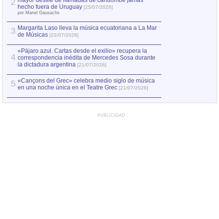
mayor desfile de llamadas de candombe jamás
2
Capturan en Chile
2
hecho fuera de Uruguay
[25/07/2026]
el asesinato de Ví
por Manel Gausachs
Margarita Laso lleva la música ecuatoriana a La Mar
3
de Músicas
[22/07/2026]
«Pájaro azul. Cartas desde el exilio» recupera la
4
correspondencia inédita de Mercedes Sosa durante
la dictadura argentina
[21/07/2026]
«Cançons del Grec» celebra medio siglo de música
5
en una noche única en el Teatre Grec
[21/07/2026]
PUBLICIDAD