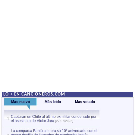
LO + EN CANCIONEROS.COM
Más nuevo
Más leído
Más votado
Capturan en Chile al último exmilitar condenado por
La comparsa Bantú
1
el asesinato de Víctor Jara
mayor desfile de
1
[27/07/2026]
hecho fuera de U
por Manel Gausachs
La comparsa Bantú celebra su 10º aniversario con el