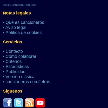
© 2026 CANCIONEROS.COM
Notas legales
•
Qué es cancioneros
•
Aviso legal
•
Política de cookies
Servicios
•
Contacto
•
Cómo colaborar
•
Criterios
•
Estadísticas
•
Publicidad
•
Versión clásica
•
cancioneros.com/letras
Síguenos