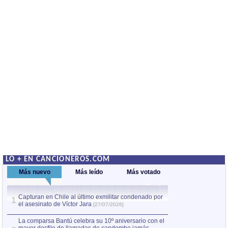
LO + EN CANCIONEROS.COM
Más nuevo
Más leído
Más votado
Capturan en Chile al último exmilitar condenado por
La comparsa Bantú
1
el asesinato de Víctor Jara
mayor desfile de
1
[27/07/2026]
hecho fuera de U
por Manel Gausachs
La comparsa Bantú celebra su 10º aniversario con el