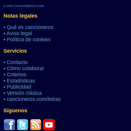
© 2026 CANCIONEROS.COM
Notas legales
•
Qué es cancioneros
•
Aviso legal
•
Política de cookies
Servicios
•
Contacto
•
Cómo colaborar
•
Criterios
•
Estadísticas
•
Publicidad
•
Versión clásica
•
cancioneros.com/letras
Síguenos