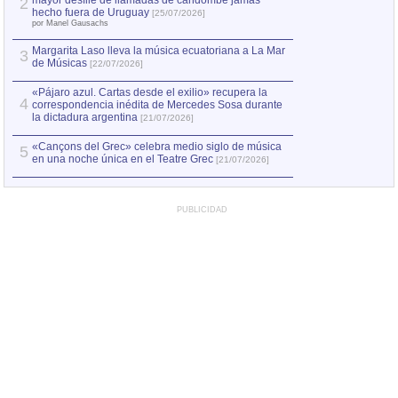
mayor desfile de llamadas de candombe jamás
2
Capturan en Chile
2
hecho fuera de Uruguay
[25/07/2026]
el asesinato de Ví
por Manel Gausachs
Margarita Laso lleva la música ecuatoriana a La Mar
3
de Músicas
[22/07/2026]
«Pájaro azul. Cartas desde el exilio» recupera la
4
correspondencia inédita de Mercedes Sosa durante
la dictadura argentina
[21/07/2026]
«Cançons del Grec» celebra medio siglo de música
5
en una noche única en el Teatre Grec
[21/07/2026]
PUBLICIDAD