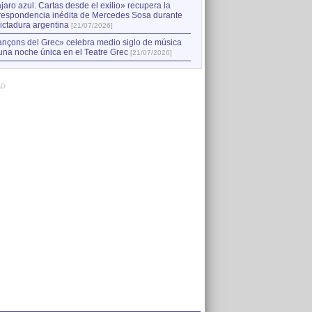
jaro azul. Cartas desde el exilio» recupera la
respondencia inédita de Mercedes Sosa durante
dictadura argentina
[21/07/2026]
nçons del Grec» celebra medio siglo de música
una noche única en el Teatre Grec
[21/07/2026]
AD