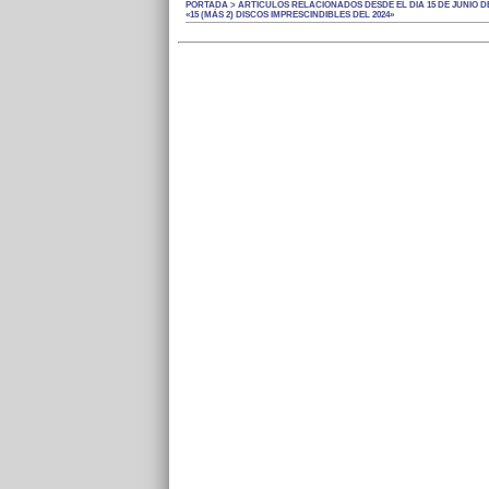
PORTADA > ARTÍCULOS RELACIONADOS DESDE EL DÍA 15 DE JUNIO DE
«15 (MÁS 2) DISCOS IMPRESCINDIBLES DEL 2024»