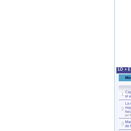
LO + 
Má
Cap
1
el 
La 
may
2
hec
por 
Mar
3
de 