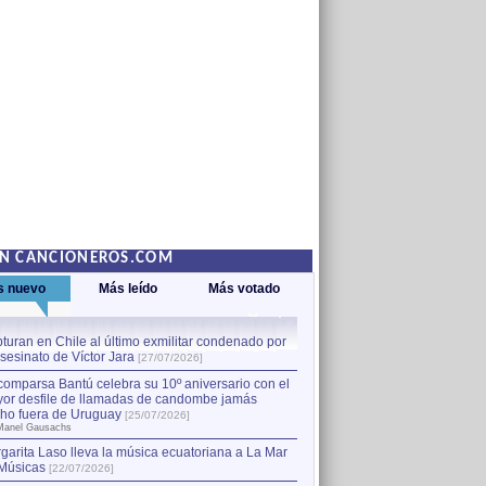
EN CANCIONEROS.COM
s nuevo
Más leído
Más votado
turan en Chile al último exmilitar condenado por
La comparsa Bantú celebra s
asesinato de Víctor Jara
mayor desfile de llamadas
1
[27/07/2026]
hecho fuera de Uruguay
[25
comparsa Bantú celebra su 10º aniversario con el
por Manel Gausachs
or desfile de llamadas de candombe jamás
Capturan en Chile al último
2
ho fuera de Uruguay
[25/07/2026]
el asesinato de Víctor Jara
[
Manel Gausachs
garita Laso lleva la música ecuatoriana a La Mar
Músicas
[22/07/2026]