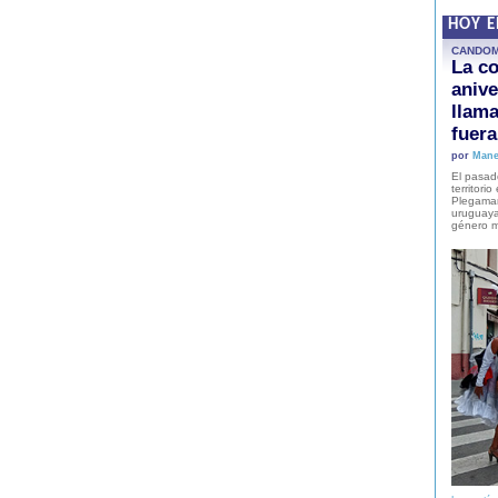
HOY 
CANDO
La co
anive
llam
fuer
por
Mane
El pasad
territori
Plegaman
uruguaya
género m