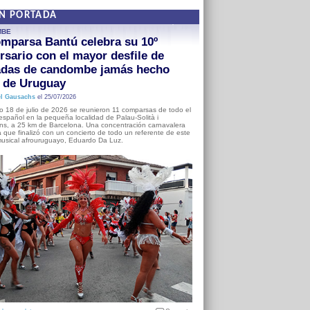
EN PORTADA
MBE
mparsa Bantú celebra su 10º
rsario con el mayor desfile de
adas de candombe jamás hecho
a de Uruguay
l Gausachs
el 25/07/2026
o 18 de julio de 2026 se reunieron 11 comparsas de todo el
o español en la pequeña localidad de Palau-Solità i
s, a 25 km de Barcelona. Una concentración carnavalera
 que finalizó con un concierto de todo un referente de este
usical afrouruguayo, Eduardo Da Luz.