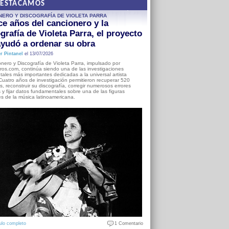
DESTACAMOS
NERO Y DISCOGRAFÍA DE VIOLETA PARRA
e años del cancionero y la
grafía de Violeta Parra, el proyecto
yudó a ordenar su obra
r Pintanel
el 13/07/2026
nero y Discografía de Violeta Parra, impulsado por
ros.com, continúa siendo una de las investigaciones
ales más importantes dedicadas a la universal artista
Cuatro años de investigación permitieron recuperar 520
, reconstruir su discografía, corregir numerosos errores
s y fijar datos fundamentales sobre una de las figuras
es de la música latinoamericana.
ulo completo
1 Comentario