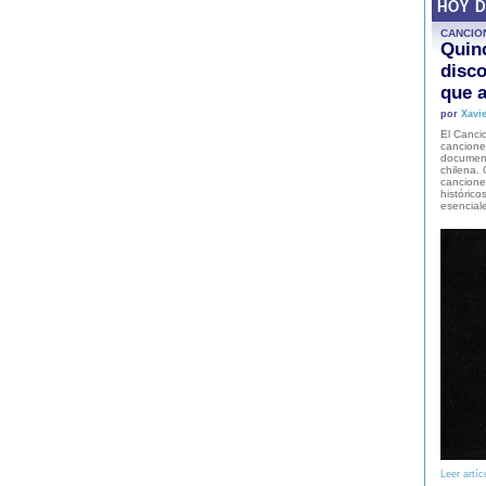
HOY 
CANCIO
Quinc
disco
que a
por
Xavie
El Cancio
cancione
document
chilena. 
canciones
histórico
esencial
Leer artíc