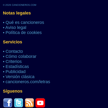
© 2026 CANCIONEROS.COM
Notas legales
•
Qué es cancioneros
•
Aviso legal
•
Política de cookies
Servicios
•
Contacto
•
Cómo colaborar
•
Criterios
•
Estadísticas
•
Publicidad
•
Versión clásica
•
cancioneros.com/letras
Síguenos