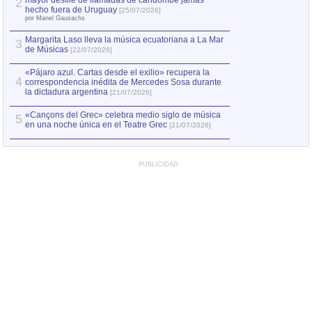
mayor desfile de llamadas de candombe jamás
2
Capturan en Chile
2
hecho fuera de Uruguay
[25/07/2026]
el asesinato de Ví
por Manel Gausachs
Margarita Laso lleva la música ecuatoriana a La Mar
Margarita Laso ll
3
3
de Músicas
de Músicas
[22/07/2026]
[22/07
«Pájaro azul. Cartas desde el exilio» recupera la
4
correspondencia inédita de Mercedes Sosa durante
la dictadura argentina
[21/07/2026]
«Cançons del Grec» celebra medio siglo de música
5
en una noche única en el Teatre Grec
[21/07/2026]
PUBLICIDAD