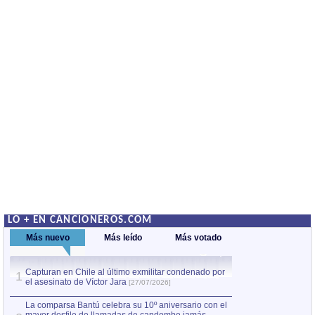
LO + EN CANCIONEROS.COM
Más nuevo
Más leído
Más votado
Capturan en Chile al último exmilitar condenado por
La comparsa Bantú
1
el asesinato de Víctor Jara
mayor desfile de
1
[27/07/2026]
hecho fuera de U
por Manel Gausachs
La comparsa Bantú celebra su 10º aniversario con el