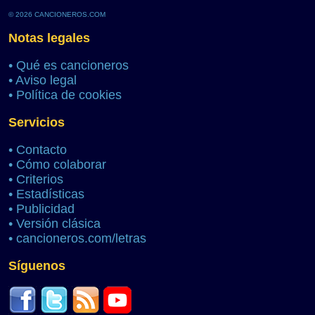
© 2026 CANCIONEROS.COM
Notas legales
•
Qué es cancioneros
•
Aviso legal
•
Política de cookies
Servicios
•
Contacto
•
Cómo colaborar
•
Criterios
•
Estadísticas
•
Publicidad
•
Versión clásica
•
cancioneros.com/letras
Síguenos