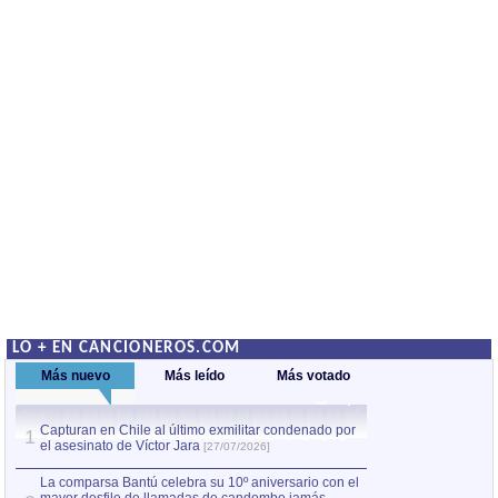
LO + EN CANCIONEROS.COM
Más nuevo
Más leído
Más votado
Capturan en Chile al último exmilitar condenado por
La comparsa Bantú
1
el asesinato de Víctor Jara
mayor desfile de
1
[27/07/2026]
hecho fuera de U
por Manel Gausachs
La comparsa Bantú celebra su 10º aniversario con el