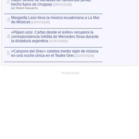
mayor desfile de llamadas de candombe jamás
2
Capturan en Chile
2
hecho fuera de Uruguay
[25/07/2026]
el asesinato de Ví
por Manel Gausachs
Margarita Laso lleva la música ecuatoriana a La Mar
3
de Músicas
[22/07/2026]
«Pájaro azul. Cartas desde el exilio» recupera la
4
correspondencia inédita de Mercedes Sosa durante
la dictadura argentina
[21/07/2026]
«Cançons del Grec» celebra medio siglo de música
5
en una noche única en el Teatre Grec
[21/07/2026]
PUBLICIDAD