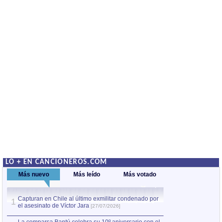
LO + EN CANCIONEROS.COM
Más nuevo
Más leído
Más votado
Capturan en Chile al último exmilitar condenado por
La comparsa Bantú
1
el asesinato de Víctor Jara
mayor desfile de
1
[27/07/2026]
hecho fuera de U
por Manel Gausachs