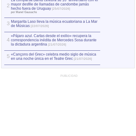
La comparsa Bantú celebra su 10º aniversario con el
mayor desfile de llamadas de candombe jamás
2
Capturan en Chile
2
hecho fuera de Uruguay
[25/07/2026]
el asesinato de Ví
por Manel Gausachs
Margarita Laso lleva la música ecuatoriana a La Mar
3
de Músicas
[22/07/2026]
«Pájaro azul. Cartas desde el exilio» recupera la
4
correspondencia inédita de Mercedes Sosa durante
la dictadura argentina
[21/07/2026]
«Cançons del Grec» celebra medio siglo de música
5
en una noche única en el Teatre Grec
[21/07/2026]
PUBLICIDAD