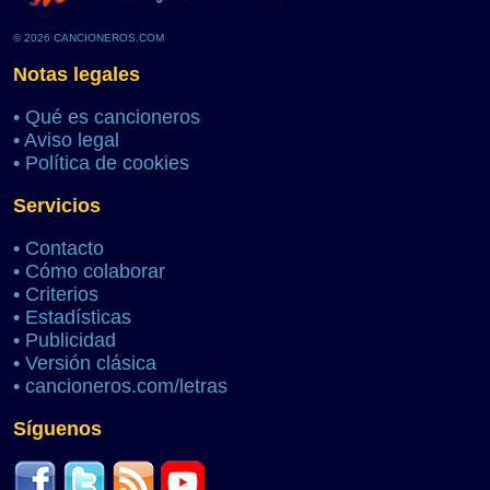
© 2026 CANCIONEROS.COM
Notas legales
•
Qué es cancioneros
•
Aviso legal
•
Política de cookies
Servicios
•
Contacto
•
Cómo colaborar
•
Criterios
•
Estadísticas
•
Publicidad
•
Versión clásica
•
cancioneros.com/letras
Síguenos