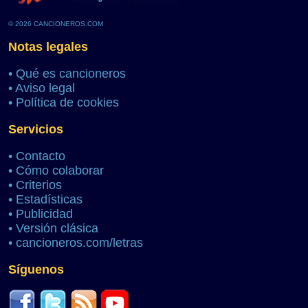
© 2026 CANCIONEROS.COM
Notas legales
•
Qué es cancioneros
•
Aviso legal
•
Política de cookies
Servicios
•
Contacto
•
Cómo colaborar
•
Criterios
•
Estadísticas
•
Publicidad
•
Versión clásica
•
cancioneros.com/letras
Síguenos