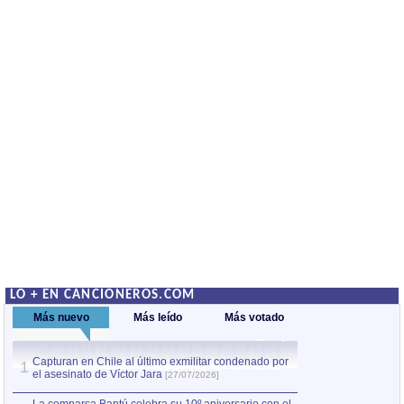
LO + EN CANCIONEROS.COM
Más nuevo
Más leído
Más votado
Capturan en Chile al último exmilitar condenado por
La comparsa Bantú
1
el asesinato de Víctor Jara
mayor desfile de
1
[27/07/2026]
hecho fuera de U
por Manel Gausachs