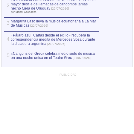
La comparsa Bantú celebra su 10º aniversario con el
mayor desfile de llamadas de candombe jamás
2
Capturan en Chile
2
hecho fuera de Uruguay
[25/07/2026]
el asesinato de Ví
por Manel Gausachs
Margarita Laso lleva la música ecuatoriana a La Mar
3
de Músicas
[22/07/2026]
«Pájaro azul. Cartas desde el exilio» recupera la
4
correspondencia inédita de Mercedes Sosa durante
la dictadura argentina
[21/07/2026]
«Cançons del Grec» celebra medio siglo de música
5
en una noche única en el Teatre Grec
[21/07/2026]
PUBLICIDAD