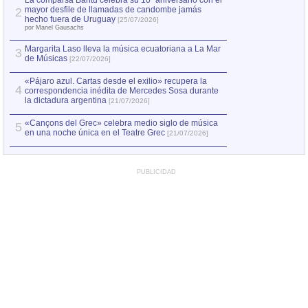
La comparsa Bantú celebra su 10º aniversario con el
mayor desfile de llamadas de candombe jamás
2
Capturan en Chile
2
hecho fuera de Uruguay
[25/07/2026]
el asesinato de Ví
por Manel Gausachs
Margarita Laso lleva la música ecuatoriana a La Mar
3
de Músicas
[22/07/2026]
«Pájaro azul. Cartas desde el exilio» recupera la
4
correspondencia inédita de Mercedes Sosa durante
la dictadura argentina
[21/07/2026]
«Cançons del Grec» celebra medio siglo de música
5
en una noche única en el Teatre Grec
[21/07/2026]
PUBLICIDAD