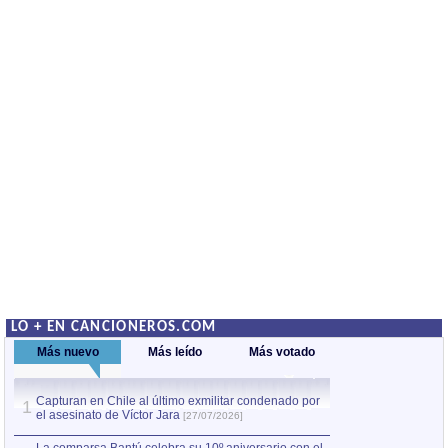
LO + EN CANCIONEROS.COM
Más nuevo
Más leído
Más votado
Capturan en Chile al último exmilitar condenado por
La comparsa Bantú
1
el asesinato de Víctor Jara
mayor desfile de
1
[27/07/2026]
hecho fuera de U
por Manel Gausachs