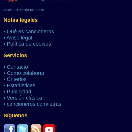
© 2026 CANCIONEROS.COM
Notas legales
•
Qué es cancioneros
•
Aviso legal
•
Política de cookies
Servicios
•
Contacto
•
Cómo colaborar
•
Criterios
•
Estadísticas
•
Publicidad
•
Versión clásica
•
cancioneros.com/letras
Síguenos