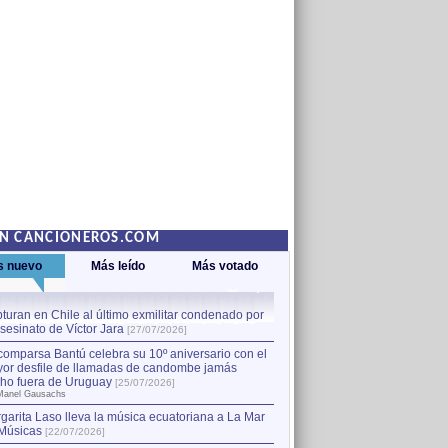
EN CANCIONEROS.COM
s nuevo
Más leído
Más votado
turan en Chile al último exmilitar condenado por
La comparsa Bantú celebra s
asesinato de Víctor Jara
mayor desfile de llamadas
1
[27/07/2026]
hecho fuera de Uruguay
[25
comparsa Bantú celebra su 10º aniversario con el
por Manel Gausachs
or desfile de llamadas de candombe jamás
Capturan en Chile al último
2
ho fuera de Uruguay
[25/07/2026]
el asesinato de Víctor Jara
[
Manel Gausachs
garita Laso lleva la música ecuatoriana a La Mar
Músicas
[22/07/2026]