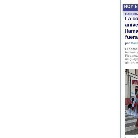
HOY 
CANDO
La co
anive
llam
fuer
por
Mane
El pasad
territori
Plegaman
uruguaya
género m