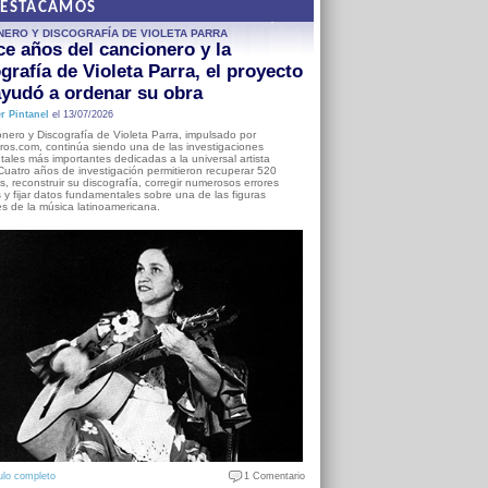
DESTACAMOS
NERO Y DISCOGRAFÍA DE VIOLETA PARRA
e años del cancionero y la
grafía de Violeta Parra, el proyecto
yudó a ordenar su obra
r Pintanel
el 13/07/2026
nero y Discografía de Violeta Parra, impulsado por
ros.com, continúa siendo una de las investigaciones
ales más importantes dedicadas a la universal artista
Cuatro años de investigación permitieron recuperar 520
, reconstruir su discografía, corregir numerosos errores
s y fijar datos fundamentales sobre una de las figuras
es de la música latinoamericana.
ulo completo
1 Comentario