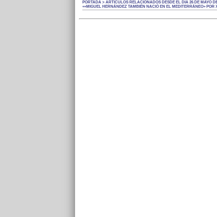
PORTADA > ARTÍCULOS RELACIONADOS DESDE EL DÍA 26 DE MAYO DE
««MIGUEL HERNÁNDEZ TAMBIÉN NACIÓ EN EL MEDITERRÁNEO» POR X