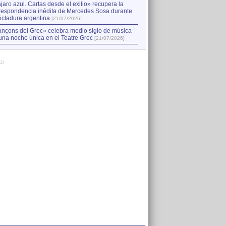
jaro azul. Cartas desde el exilio» recupera la
respondencia inédita de Mercedes Sosa durante
dictadura argentina
[21/07/2026]
nçons del Grec» celebra medio siglo de música
una noche única en el Teatre Grec
[21/07/2026]
AD