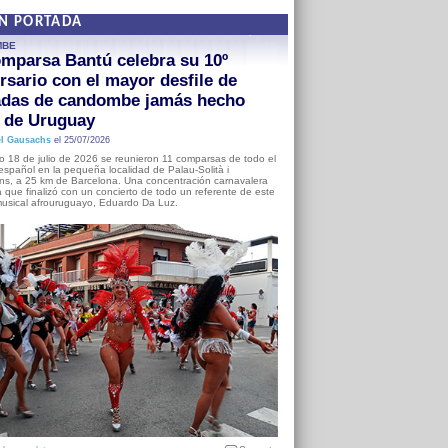
EN PORTADA
MBE
mparsa Bantú celebra su 10º
rsario con el mayor desfile de
adas de candombe jamás hecho
a de Uruguay
l Gausachs
el 25/07/2026
o 18 de julio de 2026 se reunieron 11 comparsas de todo el
o español en la pequeña localidad de Palau-Solità i
s, a 25 km de Barcelona. Una concentración carnavalera
 que finalizó con un concierto de todo un referente de este
usical afrouruguayo, Eduardo Da Luz.