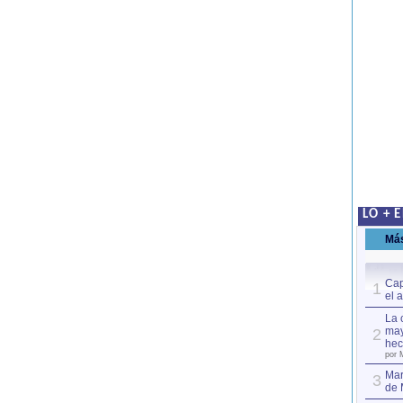
LO + 
Má
Cap
1
el 
La 
may
2
hec
por 
Mar
3
de 