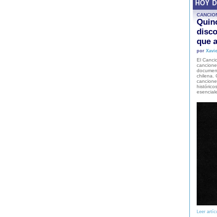
HOY 
CANCIO
Quinc
disco
que a
por
Xavie
El Cancio
cancione
document
chilena. 
canciones
histórico
esencial
Leer artíc