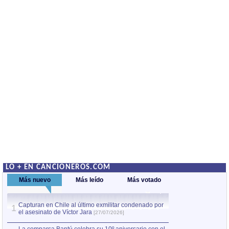
LO + EN CANCIONEROS.COM
Más nuevo
Más leído
Más votado
Capturan en Chile al último exmilitar condenado por
La comparsa Bantú
1
el asesinato de Víctor Jara
mayor desfile de
1
[27/07/2026]
hecho fuera de U
por Manel Gausachs