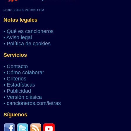
© 2026 CANCIONEROS.COM
Notas legales
•
Qué es cancioneros
•
Aviso legal
•
Política de cookies
Servicios
•
Contacto
•
Cómo colaborar
•
Criterios
•
Estadísticas
•
Publicidad
•
Versión clásica
•
cancioneros.com/letras
Síguenos