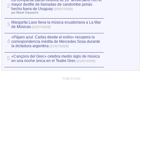
La comparsa Bantú celebra su 10º aniversario con el
mayor desfile de llamadas de candombe jamás
2
Capturan en Chile
2
hecho fuera de Uruguay
[25/07/2026]
el asesinato de Ví
por Manel Gausachs
Margarita Laso lleva la música ecuatoriana a La Mar
3
de Músicas
[22/07/2026]
«Pájaro azul. Cartas desde el exilio» recupera la
4
correspondencia inédita de Mercedes Sosa durante
la dictadura argentina
[21/07/2026]
«Cançons del Grec» celebra medio siglo de música
5
en una noche única en el Teatre Grec
[21/07/2026]
PUBLICIDAD