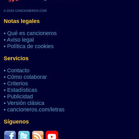
© 2026 CANCIONEROS.COM
Notas legales
•
Qué es cancioneros
•
Aviso legal
•
Política de cookies
Servicios
•
Contacto
•
Cómo colaborar
•
Criterios
•
Estadísticas
•
Publicidad
•
Versión clásica
•
cancioneros.com/letras
Síguenos