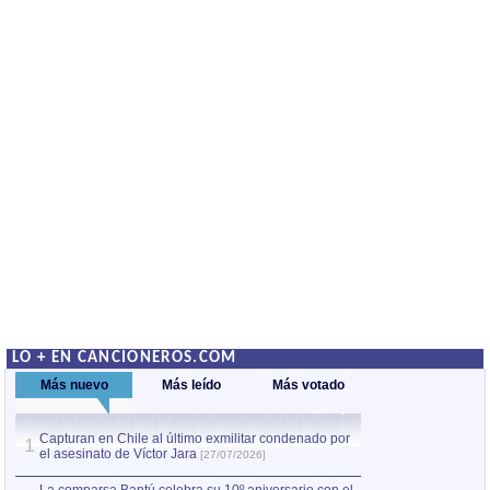
LO + EN CANCIONEROS.COM
Más nuevo
Más leído
Más votado
Capturan en Chile al último exmilitar condenado por
La comparsa Bantú
1
el asesinato de Víctor Jara
mayor desfile de
1
[27/07/2026]
hecho fuera de U
por Manel Gausachs