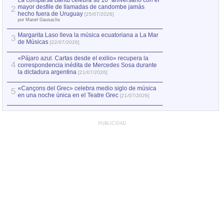
La comparsa Bantú celebra su 10º aniversario con el
mayor desfile de llamadas de candombe jamás
2
Capturan en Chile
2
hecho fuera de Uruguay
[25/07/2026]
el asesinato de Ví
por Manel Gausachs
Margarita Laso lleva la música ecuatoriana a La Mar
3
de Músicas
[22/07/2026]
«Pájaro azul. Cartas desde el exilio» recupera la
4
correspondencia inédita de Mercedes Sosa durante
la dictadura argentina
[21/07/2026]
«Cançons del Grec» celebra medio siglo de música
5
en una noche única en el Teatre Grec
[21/07/2026]
PUBLICIDAD