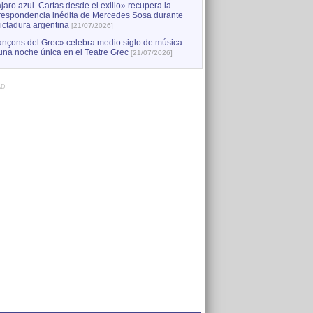
jaro azul. Cartas desde el exilio» recupera la
respondencia inédita de Mercedes Sosa durante
dictadura argentina
[21/07/2026]
nçons del Grec» celebra medio siglo de música
una noche única en el Teatre Grec
[21/07/2026]
AD