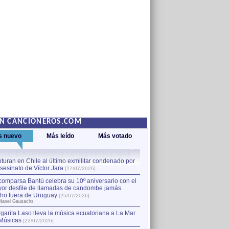
EN CANCIONEROS.COM
s nuevo
Más leído
Más votado
turan en Chile al último exmilitar condenado por
La comparsa Bantú celebra s
asesinato de Víctor Jara
mayor desfile de llamadas
1
[27/07/2026]
hecho fuera de Uruguay
[25
comparsa Bantú celebra su 10º aniversario con el
por Manel Gausachs
or desfile de llamadas de candombe jamás
Capturan en Chile al último
2
ho fuera de Uruguay
[25/07/2026]
el asesinato de Víctor Jara
[
Manel Gausachs
garita Laso lleva la música ecuatoriana a La Mar
Músicas
[22/07/2026]