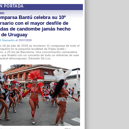
EN PORTADA
MBE
mparsa Bantú celebra su 10º
rsario con el mayor desfile de
adas de candombe jamás hecho
a de Uruguay
l Gausachs
el 25/07/2026
o 18 de julio de 2026 se reunieron 11 comparsas de todo el
o español en la pequeña localidad de Palau-Solità i
s, a 25 km de Barcelona. Una concentración carnavalera
 que finalizó con un concierto de todo un referente de este
usical afrouruguayo, Eduardo Da Luz.