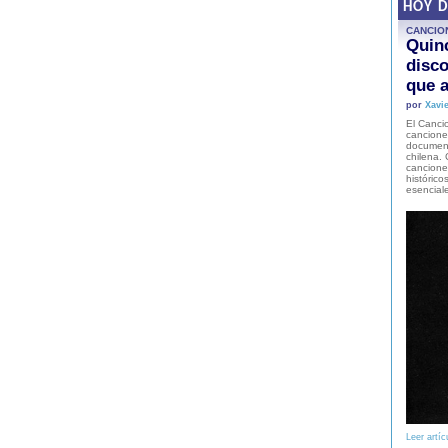
HOY 
CANCIO
Quinc
disco
que a
por
Xavie
El Cancio
cancione
document
chilena. 
canciones
histórico
esencial
Leer artíc