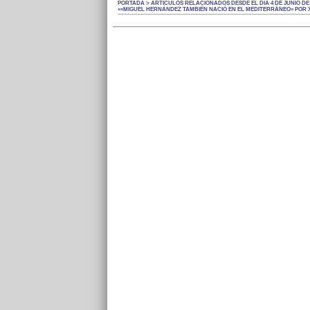
PORTADA > ARTÍCULOS RELACIONADOS DESDE EL DÍA 4 DE JUNIO DE 
««MIGUEL HERNÁNDEZ TAMBIÉN NACIÓ EN EL MEDITERRÁNEO» POR X