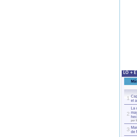
LO + 
Má
Cap
1
el 
La 
may
2
hec
por 
Mar
3
de 