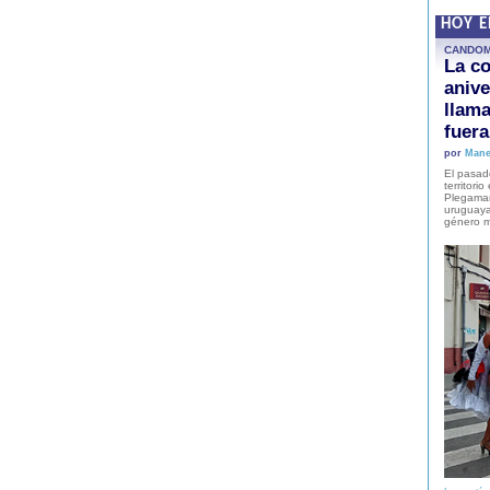
HOY 
CANDO
La co
anive
llam
fuer
por
Mane
El pasad
territori
Plegaman
uruguaya
género m