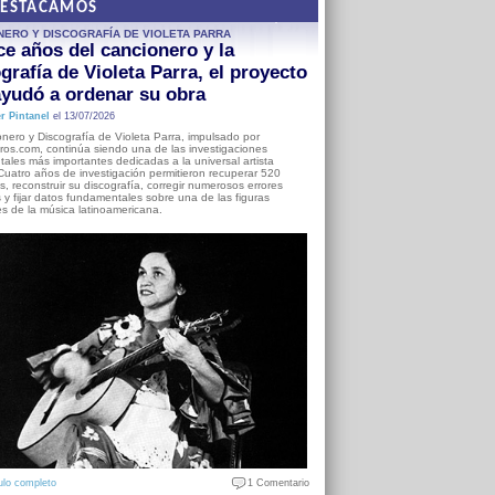
DESTACAMOS
NERO Y DISCOGRAFÍA DE VIOLETA PARRA
e años del cancionero y la
grafía de Violeta Parra, el proyecto
yudó a ordenar su obra
r Pintanel
el 13/07/2026
nero y Discografía de Violeta Parra, impulsado por
ros.com, continúa siendo una de las investigaciones
ales más importantes dedicadas a la universal artista
Cuatro años de investigación permitieron recuperar 520
, reconstruir su discografía, corregir numerosos errores
s y fijar datos fundamentales sobre una de las figuras
es de la música latinoamericana.
ulo completo
1 Comentario