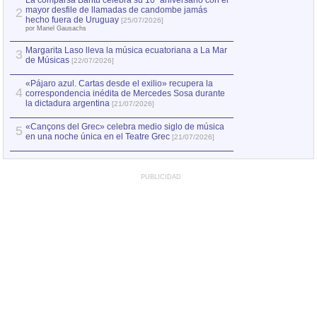
La comparsa Bantú celebra su 10º aniversario con el
mayor desfile de llamadas de candombe jamás
2
Capturan en Chile
2
hecho fuera de Uruguay
[25/07/2026]
el asesinato de Ví
por Manel Gausachs
Margarita Laso lleva la música ecuatoriana a La Mar
3
de Músicas
[22/07/2026]
«Pájaro azul. Cartas desde el exilio» recupera la
4
correspondencia inédita de Mercedes Sosa durante
la dictadura argentina
[21/07/2026]
«Cançons del Grec» celebra medio siglo de música
5
en una noche única en el Teatre Grec
[21/07/2026]
PUBLICIDAD