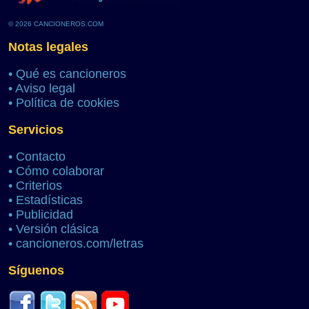
© 2026 CANCIONEROS.COM
Notas legales
•
Qué es cancioneros
•
Aviso legal
•
Política de cookies
Servicios
•
Contacto
•
Cómo colaborar
•
Criterios
•
Estadísticas
•
Publicidad
•
Versión clásica
•
cancioneros.com/letras
Síguenos