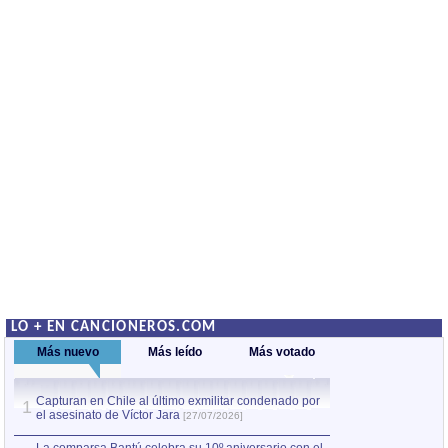
LO + EN CANCIONEROS.COM
Más nuevo
Más leído
Más votado
Capturan en Chile al último exmilitar condenado por
La comparsa Bantú
1
el asesinato de Víctor Jara
mayor desfile de
1
[27/07/2026]
hecho fuera de U
por Manel Gausachs