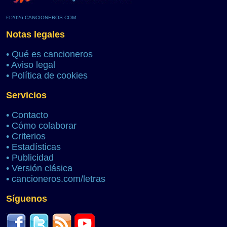
© 2026 CANCIONEROS.COM
Notas legales
•
Qué es cancioneros
•
Aviso legal
•
Política de cookies
Servicios
•
Contacto
•
Cómo colaborar
•
Criterios
•
Estadísticas
•
Publicidad
•
Versión clásica
•
cancioneros.com/letras
Síguenos