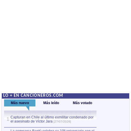
LO + EN CANCIONEROS.COM
Más nuevo
Más leído
Más votado
Capturan en Chile al último exmilitar condenado por
La comparsa Bantú
1
el asesinato de Víctor Jara
mayor desfile de
1
[27/07/2026]
hecho fuera de U
por Manel Gausachs