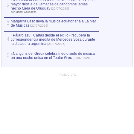
La comparsa Bantú celebra su 10º aniversario con el
mayor desfile de llamadas de candombe jamás
2
Capturan en Chile
2
hecho fuera de Uruguay
[25/07/2026]
el asesinato de Ví
por Manel Gausachs
Margarita Laso lleva la música ecuatoriana a La Mar
3
de Músicas
[22/07/2026]
«Pájaro azul. Cartas desde el exilio» recupera la
4
correspondencia inédita de Mercedes Sosa durante
la dictadura argentina
[21/07/2026]
«Cançons del Grec» celebra medio siglo de música
5
en una noche única en el Teatre Grec
[21/07/2026]
PUBLICIDAD