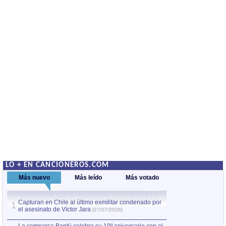
LO + EN CANCIONEROS.COM
Más nuevo
Más leído
Más votado
Capturan en Chile al último exmilitar condenado por
La comparsa Bantú
1
el asesinato de Víctor Jara
mayor desfile de
1
[27/07/2026]
hecho fuera de U
por Manel Gausachs