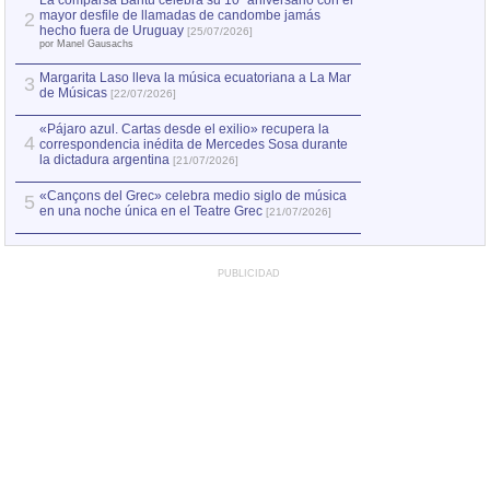
La comparsa Bantú celebra su 10º aniversario con el
mayor desfile de llamadas de candombe jamás
2
Capturan en Chile
2
hecho fuera de Uruguay
[25/07/2026]
el asesinato de Ví
por Manel Gausachs
Margarita Laso lleva la música ecuatoriana a La Mar
3
de Músicas
[22/07/2026]
«Pájaro azul. Cartas desde el exilio» recupera la
4
correspondencia inédita de Mercedes Sosa durante
la dictadura argentina
[21/07/2026]
«Cançons del Grec» celebra medio siglo de música
5
en una noche única en el Teatre Grec
[21/07/2026]
PUBLICIDAD