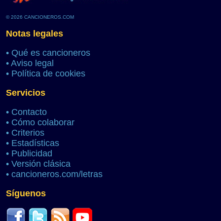
© 2026 CANCIONEROS.COM
Notas legales
•
Qué es cancioneros
•
Aviso legal
•
Política de cookies
Servicios
•
Contacto
•
Cómo colaborar
•
Criterios
•
Estadísticas
•
Publicidad
•
Versión clásica
•
cancioneros.com/letras
Síguenos