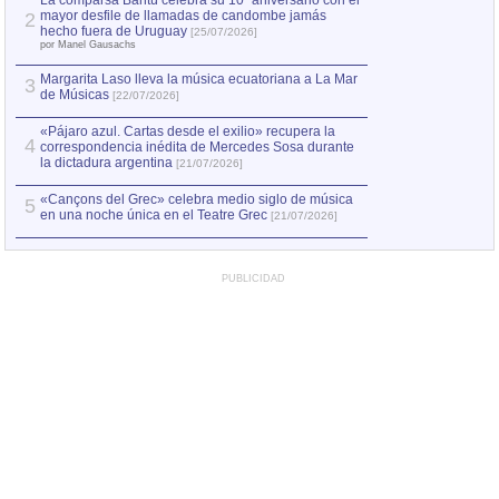
La comparsa Bantú celebra su 10º aniversario con el
mayor desfile de llamadas de candombe jamás
2
hecho fuera de Uruguay
[25/07/2026]
por Manel Gausachs
Margarita Laso lleva la música ecuatoriana a La Mar
3
de Músicas
[22/07/2026]
«Pájaro azul. Cartas desde el exilio» recupera la
4
correspondencia inédita de Mercedes Sosa durante
la dictadura argentina
[21/07/2026]
«Cançons del Grec» celebra medio siglo de música
5
en una noche única en el Teatre Grec
[21/07/2026]
PUBLICIDAD