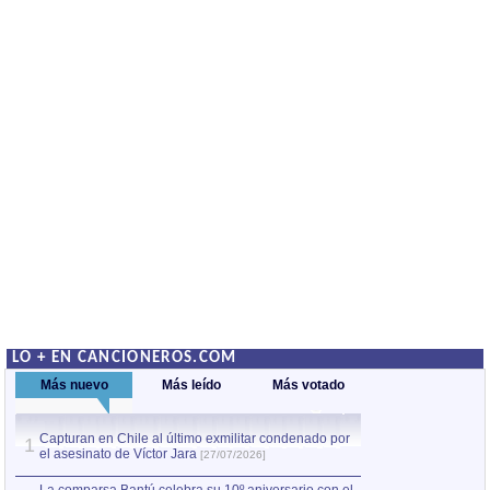
LO + EN CANCIONEROS.COM
Más nuevo
Más leído
Más votado
Capturan en Chile al último exmilitar condenado por
Capturan en Chile
1
1
el asesinato de Víctor Jara
el asesinato de Ví
[27/07/2026]