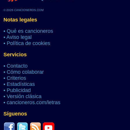
© 2026 CANCIONEROS.COM
Notas legales
•
Qué es cancioneros
•
Aviso legal
•
Política de cookies
Servicios
•
Contacto
•
Cómo colaborar
•
Criterios
•
Estadísticas
•
Publicidad
•
Versión clásica
•
cancioneros.com/letras
Síguenos