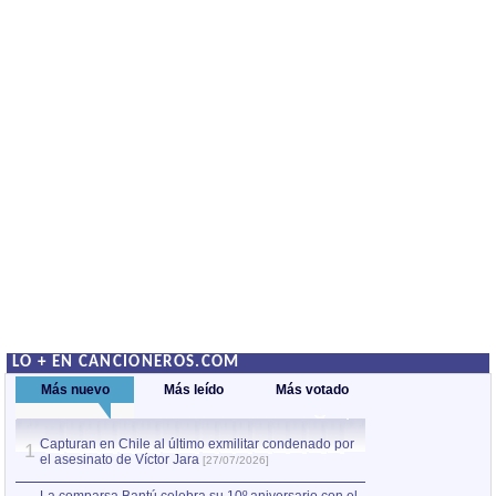
LO + EN CANCIONEROS.COM
Más nuevo
Más leído
Más votado
Capturan en Chile al último exmilitar condenado por
La comparsa Bantú
1
el asesinato de Víctor Jara
mayor desfile de
1
[27/07/2026]
hecho fuera de U
por Manel Gausachs