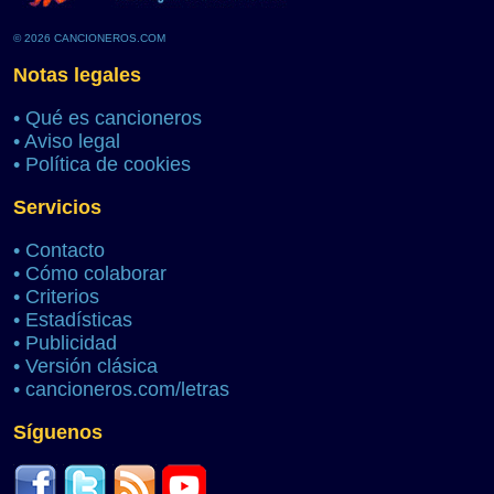
© 2026 CANCIONEROS.COM
Notas legales
•
Qué es cancioneros
•
Aviso legal
•
Política de cookies
Servicios
•
Contacto
•
Cómo colaborar
•
Criterios
•
Estadísticas
•
Publicidad
•
Versión clásica
•
cancioneros.com/letras
Síguenos