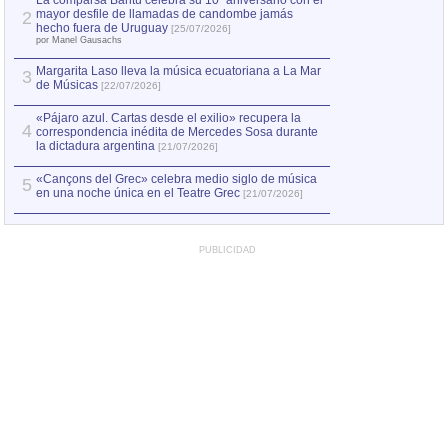
La comparsa Bantú celebra su 10º aniversario con el
mayor desfile de llamadas de candombe jamás
2
Capturan en Chile
2
hecho fuera de Uruguay
[25/07/2026]
el asesinato de Ví
por Manel Gausachs
Margarita Laso lleva la música ecuatoriana a La Mar
Margarita Laso ll
3
3
de Músicas
de Músicas
[22/07/2026]
[22/07
«Pájaro azul. Cartas desde el exilio» recupera la
4
correspondencia inédita de Mercedes Sosa durante
la dictadura argentina
[21/07/2026]
«Cançons del Grec» celebra medio siglo de música
5
en una noche única en el Teatre Grec
[21/07/2026]
PUBLICIDAD