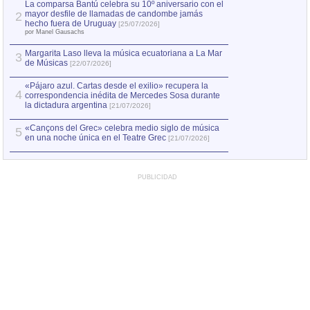
La comparsa Bantú celebra su 10º aniversario con el
mayor desfile de llamadas de candombe jamás
2
Capturan en Chile
2
hecho fuera de Uruguay
[25/07/2026]
el asesinato de Ví
por Manel Gausachs
Margarita Laso lleva la música ecuatoriana a La Mar
3
de Músicas
[22/07/2026]
«Pájaro azul. Cartas desde el exilio» recupera la
4
correspondencia inédita de Mercedes Sosa durante
la dictadura argentina
[21/07/2026]
«Cançons del Grec» celebra medio siglo de música
5
en una noche única en el Teatre Grec
[21/07/2026]
PUBLICIDAD