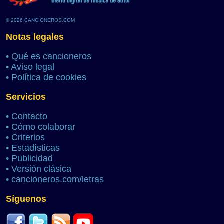
© 2026 CANCIONEROS.COM
Notas legales
•
Qué es cancioneros
•
Aviso legal
•
Política de cookies
Servicios
•
Contacto
•
Cómo colaborar
•
Criterios
•
Estadísticas
•
Publicidad
•
Versión clásica
•
cancioneros.com/letras
Síguenos