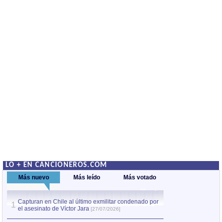
LO + EN CANCIONEROS.COM
Más nuevo
Más leído
Más votado
Capturan en Chile al último exmilitar condenado por
La comparsa Bantú
1
el asesinato de Víctor Jara
mayor desfile de
1
[27/07/2026]
hecho fuera de U
por Manel Gausachs