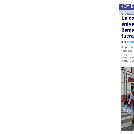
HOY 
CANDO
La co
anive
llam
fuer
por
Mane
El pasad
territori
Plegaman
uruguaya
género m