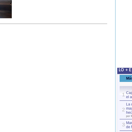
LO + 
Má
Cap
1
el 
La 
may
2
hec
por 
Mar
3
de 