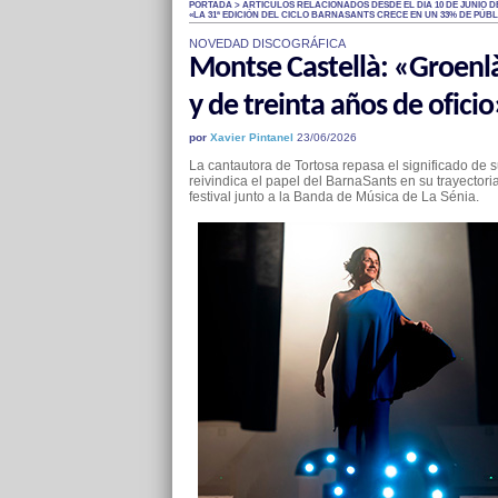
PORTADA > ARTÍCULOS RELACIONADOS DESDE EL DÍA 10 DE JUNIO DE
«LA 31ª EDICIÓN DEL CICLO BARNASANTS CRECE EN UN 33% DE PÚBL
NOVEDAD DISCOGRÁFICA
Montse Castellà: «Groenlà
y de treinta años de oficio
por
Xavier Pintanel
23/06/2026
La cantautora de Tortosa repasa el significado de 
reivindica el papel del BarnaSants en su trayectoria
festival junto a la Banda de Música de La Sénia.