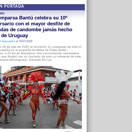
EN PORTADA
MBE
mparsa Bantú celebra su 10º
rsario con el mayor desfile de
adas de candombe jamás hecho
a de Uruguay
l Gausachs
el 25/07/2026
o 18 de julio de 2026 se reunieron 11 comparsas de todo el
o español en la pequeña localidad de Palau-Solità i
s, a 25 km de Barcelona. Una concentración carnavalera
 que finalizó con un concierto de todo un referente de este
usical afrouruguayo, Eduardo Da Luz.