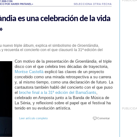
PUBLICID
 2026 CON
ICO POR XAVIER PINTANEL»
SELECCIONA OTRA FECHA
ndia es una celebración de la vida
»
su nuevo triple álbum, explica el simbolismo de
Groenlàndia
,
 y recuerda el concierto con el que clausuró la 31ª edición del
Con motivo de la presentación de
Groenlàndia
, el triple
disco con el que celebra tres décadas de trayectoria,
Montse Castellà
explicó las claves de un proyecto
concebido como una mirada retrospectiva a su carrera
y, al mismo tiempo, como una declaración de futuro. La
cantautora también habló del concierto con el que puso
el
broche final a la 31ª edición del BarnaSants
,
celebrado en Amposta junto a la Banda de Música de
La Sénia, y reflexionó sobre el papel que el festival ha
tenido en su evolución artística.
PUBLICID
Leer artículo completo
Comentar