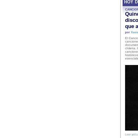
HOY 
CANCIO
Quinc
disco
que a
por
Xavie
El Cancio
cancione
document
chilena. 
canciones
histórico
esencial
Leer artíc