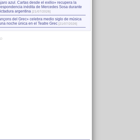
jaro azul. Cartas desde el exilio» recupera la
respondencia inédita de Mercedes Sosa durante
dictadura argentina
[21/07/2026]
nçons del Grec» celebra medio siglo de música
una noche única en el Teatre Grec
[21/07/2026]
AD