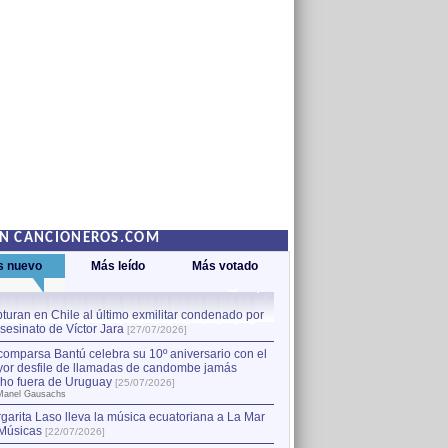
EN CANCIONEROS.COM
s nuevo
Más leído
Más votado
turan en Chile al último exmilitar condenado por
La comparsa Bantú celebra s
asesinato de Víctor Jara
mayor desfile de llamadas
1
[27/07/2026]
hecho fuera de Uruguay
[25
comparsa Bantú celebra su 10º aniversario con el
por Manel Gausachs
or desfile de llamadas de candombe jamás
Capturan en Chile al último
2
ho fuera de Uruguay
[25/07/2026]
el asesinato de Víctor Jara
[
Manel Gausachs
garita Laso lleva la música ecuatoriana a La Mar
Músicas
[22/07/2026]