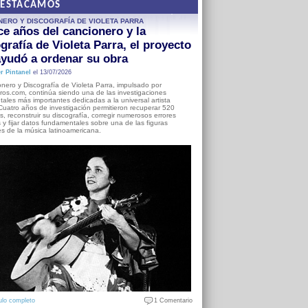
DESTACAMOS
NERO Y DISCOGRAFÍA DE VIOLETA PARRA
e años del cancionero y la
grafía de Violeta Parra, el proyecto
yudó a ordenar su obra
r Pintanel
el 13/07/2026
nero y Discografía de Violeta Parra, impulsado por
ros.com, continúa siendo una de las investigaciones
ales más importantes dedicadas a la universal artista
Cuatro años de investigación permitieron recuperar 520
, reconstruir su discografía, corregir numerosos errores
s y fijar datos fundamentales sobre una de las figuras
es de la música latinoamericana.
ulo completo
1 Comentario