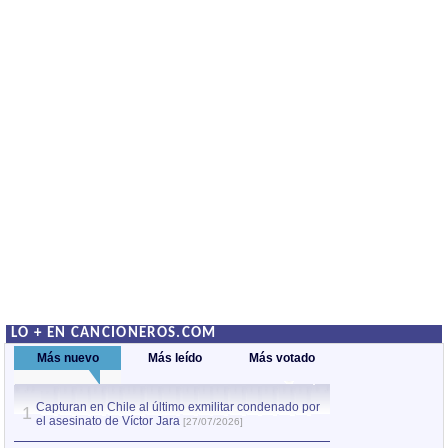
LO + EN CANCIONEROS.COM
Más nuevo
Más leído
Más votado
Capturan en Chile al último exmilitar condenado por
La comparsa Bantú
1
el asesinato de Víctor Jara
mayor desfile de
1
[27/07/2026]
hecho fuera de U
por Manel Gausachs