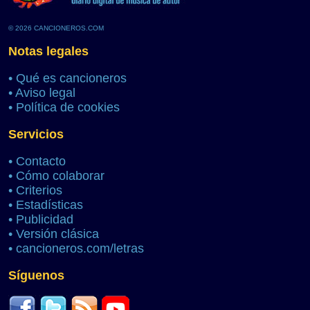
© 2026 CANCIONEROS.COM
Notas legales
•
Qué es cancioneros
•
Aviso legal
•
Política de cookies
Servicios
•
Contacto
•
Cómo colaborar
•
Criterios
•
Estadísticas
•
Publicidad
•
Versión clásica
•
cancioneros.com/letras
Síguenos