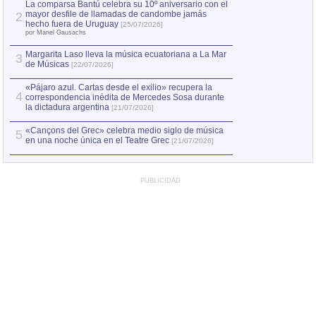
La comparsa Bantú celebra su 10º aniversario con el
mayor desfile de llamadas de candombe jamás
2
Capturan en Chile
2
hecho fuera de Uruguay
[25/07/2026]
el asesinato de Ví
por Manel Gausachs
Margarita Laso lleva la música ecuatoriana a La Mar
3
de Músicas
[22/07/2026]
«Pájaro azul. Cartas desde el exilio» recupera la
4
correspondencia inédita de Mercedes Sosa durante
la dictadura argentina
[21/07/2026]
«Cançons del Grec» celebra medio siglo de música
5
en una noche única en el Teatre Grec
[21/07/2026]
PUBLICIDAD