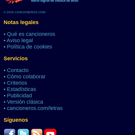
© 2026 CANCIONEROS.COM
Notas legales
•
Qué es cancioneros
•
Aviso legal
•
Política de cookies
Servicios
•
Contacto
•
Cómo colaborar
•
Criterios
•
Estadísticas
•
Publicidad
•
Versión clásica
•
cancioneros.com/letras
Síguenos