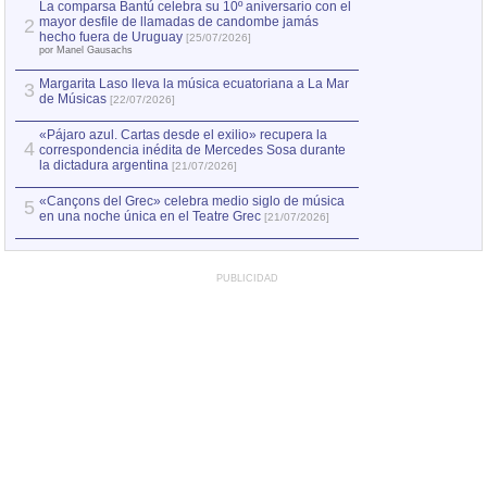
La comparsa Bantú celebra su 10º aniversario con el
mayor desfile de llamadas de candombe jamás
2
Capturan en Chile
2
hecho fuera de Uruguay
[25/07/2026]
el asesinato de Ví
por Manel Gausachs
Margarita Laso lleva la música ecuatoriana a La Mar
3
de Músicas
[22/07/2026]
«Pájaro azul. Cartas desde el exilio» recupera la
4
correspondencia inédita de Mercedes Sosa durante
la dictadura argentina
[21/07/2026]
«Cançons del Grec» celebra medio siglo de música
5
en una noche única en el Teatre Grec
[21/07/2026]
PUBLICIDAD