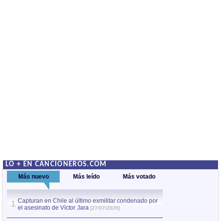
LO + EN CANCIONEROS.COM
Más nuevo
Más leído
Más votado
Capturan en Chile al último exmilitar condenado por
La comparsa Bantú
1
el asesinato de Víctor Jara
mayor desfile de
1
[27/07/2026]
hecho fuera de U
por Manel Gausachs