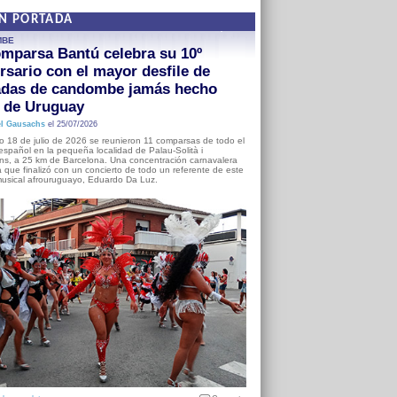
EN PORTADA
MBE
mparsa Bantú celebra su 10º
rsario con el mayor desfile de
adas de candombe jamás hecho
a de Uruguay
l Gausachs
el 25/07/2026
o 18 de julio de 2026 se reunieron 11 comparsas de todo el
o español en la pequeña localidad de Palau-Solità i
s, a 25 km de Barcelona. Una concentración carnavalera
 que finalizó con un concierto de todo un referente de este
usical afrouruguayo, Eduardo Da Luz.