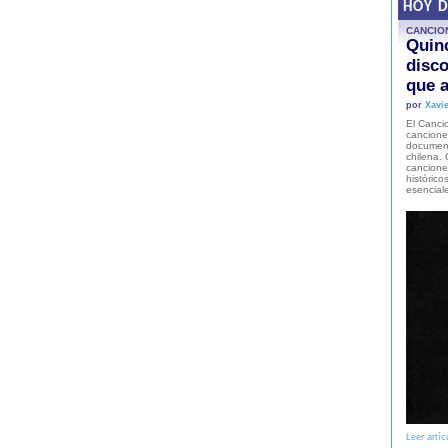
HOY 
CANCIO
Quinc
disco
que a
por
Xavie
El Cancio
cancione
document
chilena. 
canciones
histórico
esencial
Leer artíc