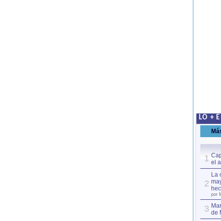
LO + 
Má
Cap
1
el 
La 
may
2
hec
por 
Mar
3
de 