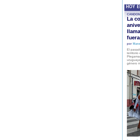
HOY 
CANDO
La co
anive
llam
fuer
por
Mane
El pasad
territori
Plegaman
uruguaya
género m