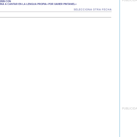
PUBLICID
2026 CON
A A CANTAR EN LA LENGUA PROPIA» POR XAVIER PINTANEL»
SELECCIONA OTRA FECHA
PUBLICID