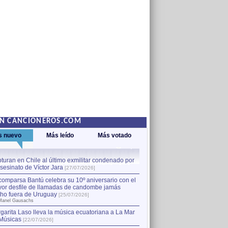
EN CANCIONEROS.COM
s nuevo
Más leído
Más votado
turan en Chile al último exmilitar condenado por
La comparsa Bantú celebra s
asesinato de Víctor Jara
mayor desfile de llamadas
1
[27/07/2026]
hecho fuera de Uruguay
[25
comparsa Bantú celebra su 10º aniversario con el
por Manel Gausachs
or desfile de llamadas de candombe jamás
Capturan en Chile al último
2
ho fuera de Uruguay
[25/07/2026]
el asesinato de Víctor Jara
[
Manel Gausachs
garita Laso lleva la música ecuatoriana a La Mar
Músicas
[22/07/2026]