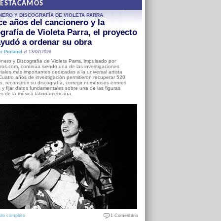
DESTACAMOS
NERO Y DISCOGRAFÍA DE VIOLETA PARRA
e años del cancionero y la
grafía de Violeta Parra, el proyecto
yudó a ordenar su obra
r Pintanel
el 13/07/2026
nero y Discografía de Violeta Parra, impulsado por
ros.com, continúa siendo una de las investigaciones
ales más importantes dedicadas a la universal artista
Cuatro años de investigación permitieron recuperar 520
, reconstruir su discografía, corregir numerosos errores
s y fijar datos fundamentales sobre una de las figuras
es de la música latinoamericana.
ulo completo
1 Comentario