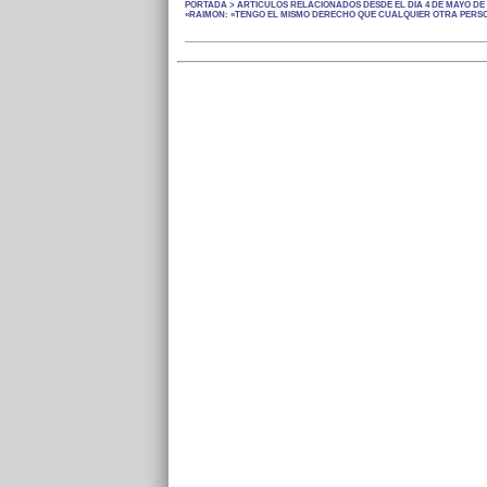
PORTADA > ARTÍCULOS RELACIONADOS DESDE EL DÍA 4 DE MAYO DE 
«RAIMON: «TENGO EL MISMO DERECHO QUE CUALQUIER OTRA PERSON