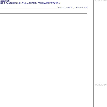
PUBLICID
 2026 CON
A A CANTAR EN LA LENGUA PROPIA» POR XAVIER PINTANEL»
SELECCIONA OTRA FECHA
PUBLICID