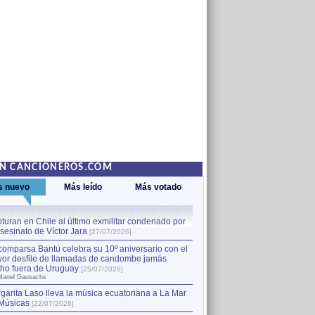
EN CANCIONEROS.COM
s nuevo
Más leído
Más votado
turan en Chile al último exmilitar condenado por
La comparsa Bantú celebra s
asesinato de Víctor Jara
mayor desfile de llamadas
1
[27/07/2026]
hecho fuera de Uruguay
[25
comparsa Bantú celebra su 10º aniversario con el
por Manel Gausachs
or desfile de llamadas de candombe jamás
Capturan en Chile al último
2
ho fuera de Uruguay
[25/07/2026]
el asesinato de Víctor Jara
[
Manel Gausachs
garita Laso lleva la música ecuatoriana a La Mar
Músicas
[22/07/2026]