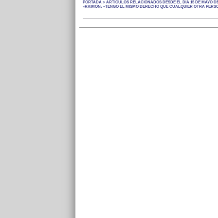
PORTADA > ARTÍCULOS RELACIONADOS DESDE EL DÍA 15 DE MAYO DE
«RAIMON: «TENGO EL MISMO DERECHO QUE CUALQUIER OTRA PERSON