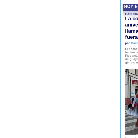
HOY 
CANDO
La co
anive
llam
fuer
por
Mane
El pasad
territori
Plegaman
uruguaya
género m