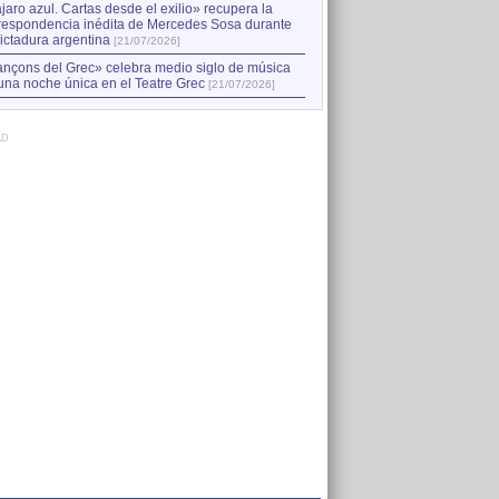
jaro azul. Cartas desde el exilio» recupera la
respondencia inédita de Mercedes Sosa durante
dictadura argentina
[21/07/2026]
nçons del Grec» celebra medio siglo de música
una noche única en el Teatre Grec
[21/07/2026]
AD