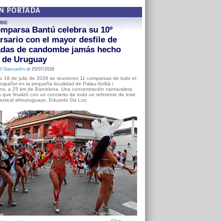
EN PORTADA
MBE
mparsa Bantú celebra su 10º
rsario con el mayor desfile de
adas de candombe jamás hecho
a de Uruguay
l Gausachs
el 25/07/2026
o 18 de julio de 2026 se reunieron 11 comparsas de todo el
o español en la pequeña localidad de Palau-Solità i
s, a 25 km de Barcelona. Una concentración carnavalera
 que finalizó con un concierto de todo un referente de este
usical afrouruguayo, Eduardo Da Luz.