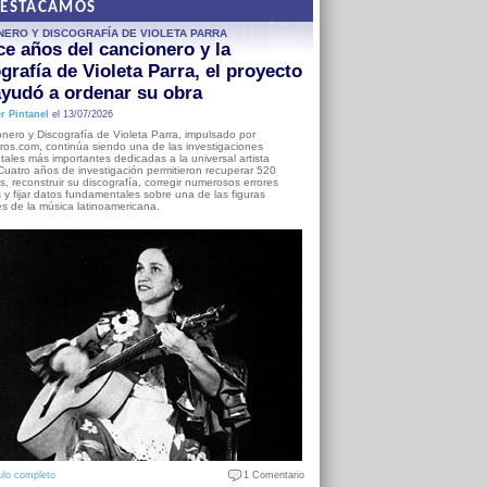
DESTACAMOS
NERO Y DISCOGRAFÍA DE VIOLETA PARRA
e años del cancionero y la
grafía de Violeta Parra, el proyecto
yudó a ordenar su obra
r Pintanel
el 13/07/2026
nero y Discografía de Violeta Parra, impulsado por
ros.com, continúa siendo una de las investigaciones
ales más importantes dedicadas a la universal artista
Cuatro años de investigación permitieron recuperar 520
, reconstruir su discografía, corregir numerosos errores
s y fijar datos fundamentales sobre una de las figuras
es de la música latinoamericana.
ulo completo
1 Comentario