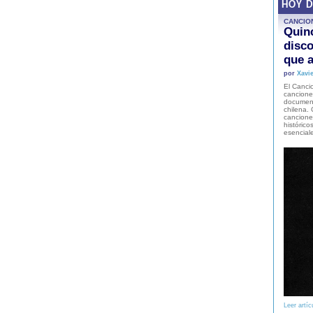
HOY 
CANCIO
Quinc
disco
que a
por
Xavie
El Cancio
cancione
document
chilena. 
canciones
histórico
esencial
Leer artíc