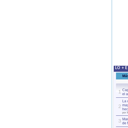
LO + 
Má
Cap
1
el 
La 
may
2
hec
por 
Mar
3
de 