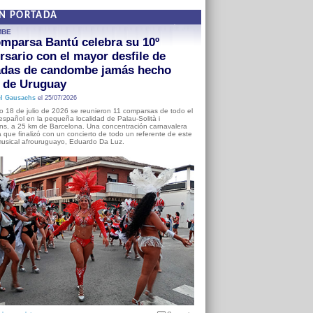
EN PORTADA
MBE
mparsa Bantú celebra su 10º
rsario con el mayor desfile de
adas de candombe jamás hecho
a de Uruguay
l Gausachs
el 25/07/2026
o 18 de julio de 2026 se reunieron 11 comparsas de todo el
o español en la pequeña localidad de Palau-Solità i
s, a 25 km de Barcelona. Una concentración carnavalera
 que finalizó con un concierto de todo un referente de este
usical afrouruguayo, Eduardo Da Luz.