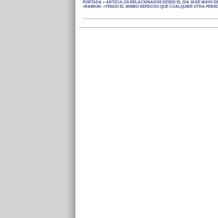
PORTADA > ARTÍCULOS RELACIONADOS DESDE EL DÍA 18 DE MAYO DE
«RAIMON: «TENGO EL MISMO DERECHO QUE CUALQUIER OTRA PERSON