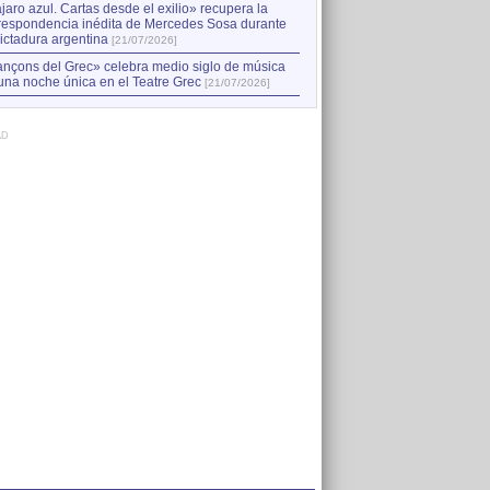
jaro azul. Cartas desde el exilio» recupera la
respondencia inédita de Mercedes Sosa durante
dictadura argentina
[21/07/2026]
nçons del Grec» celebra medio siglo de música
una noche única en el Teatre Grec
[21/07/2026]
AD