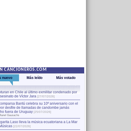
EN CANCIONEROS.COM
s nuevo
Más leído
Más votado
turan en Chile al último exmilitar condenado por
La comparsa Bantú celebra s
asesinato de Víctor Jara
mayor desfile de llamadas
1
[27/07/2026]
hecho fuera de Uruguay
[25
comparsa Bantú celebra su 10º aniversario con el
por Manel Gausachs
or desfile de llamadas de candombe jamás
Capturan en Chile al último
2
ho fuera de Uruguay
[25/07/2026]
el asesinato de Víctor Jara
[
Manel Gausachs
garita Laso lleva la música ecuatoriana a La Mar
Margarita Laso lleva la mús
3
Músicas
de Músicas
[22/07/2026]
[22/07/2026]