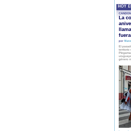
HOY 
CANDO
La co
anive
llam
fuer
por
Mane
El pasad
territori
Plegaman
uruguaya
género m