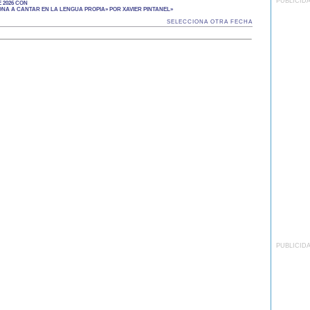
PUBLICID
 2026 CON
A A CANTAR EN LA LENGUA PROPIA» POR XAVIER PINTANEL»
SELECCIONA OTRA FECHA
PUBLICID