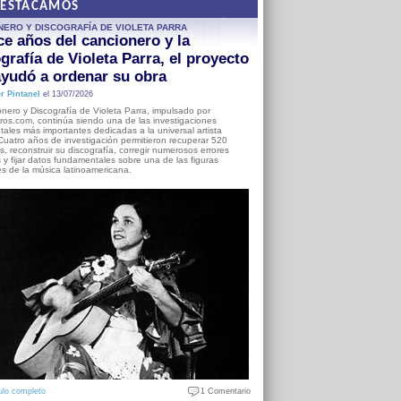
DESTACAMOS
NERO Y DISCOGRAFÍA DE VIOLETA PARRA
e años del cancionero y la
grafía de Violeta Parra, el proyecto
yudó a ordenar su obra
r Pintanel
el 13/07/2026
nero y Discografía de Violeta Parra, impulsado por
ros.com, continúa siendo una de las investigaciones
ales más importantes dedicadas a la universal artista
Cuatro años de investigación permitieron recuperar 520
, reconstruir su discografía, corregir numerosos errores
s y fijar datos fundamentales sobre una de las figuras
es de la música latinoamericana.
ulo completo
1 Comentario