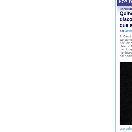
HOY 
CANCIO
Quinc
disco
que a
por
Xavie
El Cancio
cancione
document
chilena. 
canciones
histórico
esencial
Leer artíc