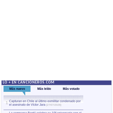
LO + EN CANCIONEROS.COM
Más nuevo
Más leído
Más votado
Capturan en Chile al último exmilitar condenado por
La comparsa Bantú
1
el asesinato de Víctor Jara
mayor desfile de
1
[27/07/2026]
hecho fuera de U
por Manel Gausachs