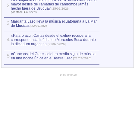
La comparsa Bantú celebra su 10º aniversario con el
mayor desfile de llamadas de candombe jamás
2
Capturan en Chile
2
hecho fuera de Uruguay
[25/07/2026]
el asesinato de Ví
por Manel Gausachs
Margarita Laso lleva la música ecuatoriana a La Mar
3
de Músicas
[22/07/2026]
«Pájaro azul. Cartas desde el exilio» recupera la
4
correspondencia inédita de Mercedes Sosa durante
la dictadura argentina
[21/07/2026]
«Cançons del Grec» celebra medio siglo de música
5
en una noche única en el Teatre Grec
[21/07/2026]
PUBLICIDAD