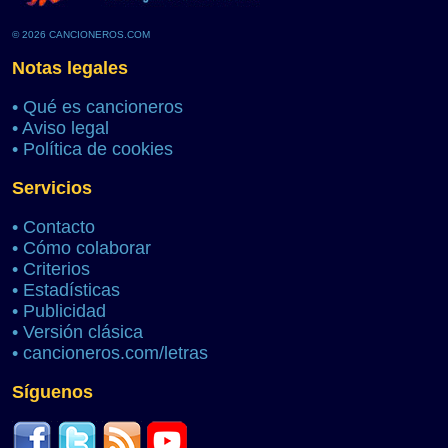
© 2026 CANCIONEROS.COM
Notas legales
•
Qué es cancioneros
•
Aviso legal
•
Política de cookies
Servicios
•
Contacto
•
Cómo colaborar
•
Criterios
•
Estadísticas
•
Publicidad
•
Versión clásica
•
cancioneros.com/letras
Síguenos