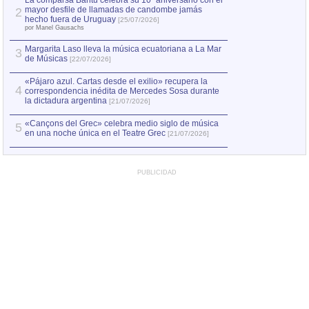
La comparsa Bantú celebra su 10º aniversario con el
mayor desfile de llamadas de candombe jamás
2
Capturan en Chile
2
hecho fuera de Uruguay
[25/07/2026]
el asesinato de Ví
por Manel Gausachs
Margarita Laso lleva la música ecuatoriana a La Mar
3
de Músicas
[22/07/2026]
«Pájaro azul. Cartas desde el exilio» recupera la
4
correspondencia inédita de Mercedes Sosa durante
la dictadura argentina
[21/07/2026]
«Cançons del Grec» celebra medio siglo de música
5
en una noche única en el Teatre Grec
[21/07/2026]
PUBLICIDAD