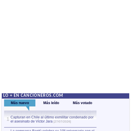
LO + EN CANCIONEROS.COM
Más nuevo
Más leído
Más votado
Capturan en Chile al último exmilitar condenado por
La comparsa Bantú
1
el asesinato de Víctor Jara
mayor desfile de
1
[27/07/2026]
hecho fuera de U
por Manel Gausachs