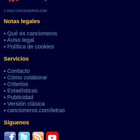
© 2026 CANCIONEROS.COM
Notas legales
•
Qué es cancioneros
•
Aviso legal
•
Política de cookies
Servicios
•
Contacto
•
Cómo colaborar
•
Criterios
•
Estadísticas
•
Publicidad
•
Versión clásica
•
cancioneros.com/letras
Síguenos